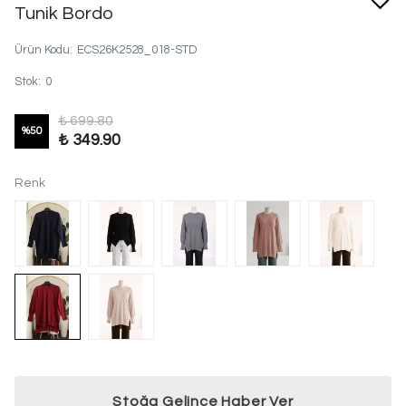
Tunik Bordo
Ürün Kodu
:
ECS26K2528_018-STD
Stok
:
0
₺ 699.80
%
50
₺ 349.90
Renk
Stoğa Gelince Haber Ver