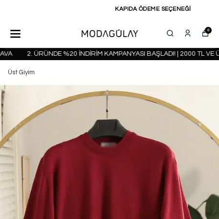
KAPIDA ÖDEME SEÇENEĞİ
0
A
2. ÜRÜNDE %20 İNDİRİM KAMPANYASI BAŞLADI! | 2000 TL VE Ü
Üst Giyim