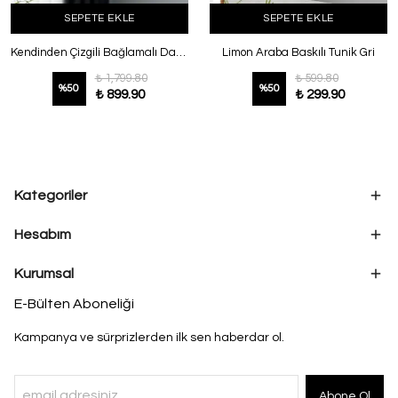
SEPETE EKLE
SEPETE EKLE
Kendinden Çizgili Bağlamalı Dantel Detaylı Gömlek Taş
Limon Araba Baskılı Tunik Gri
₺ 1,799.80
₺ 599.80
%
50
%
50
₺ 899.90
₺ 299.90
Kategoriler
Hesabım
Kurumsal
E-Bülten Aboneliği
Kampanya ve sürprizlerden ilk sen haberdar ol.
Abone Ol