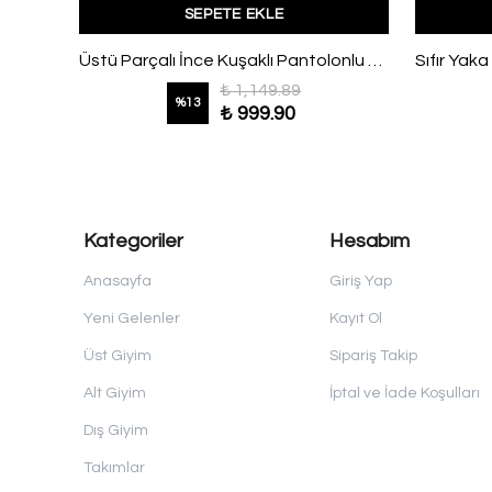
SEPETE EKLE
Asimetrik Kesim Parçalı Pantolonlu Modal Takım Mürdüm
Üstü Parçalı İnce Kuşaklı Pantolonlu Modal Takım Lacivert
₺ 1,149.89
%
13
₺ 999.90
Kategoriler
Hesabım
Anasayfa
Giriş Yap
Yeni Gelenler
Kayıt Ol
Üst Giyim
Sipariş Takip
Alt Giyim
İptal ve İade Koşulları
Dış Giyim
Takımlar