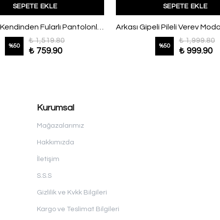
SEPETE EKLE
SEPETE EKLE
Sıfır Yaka Kendinden Fularlı Pantolonlu Suprem Takım Ekru Sarı
₺ 1,519.80
₺ 1,999.80
%
50
%
50
₺ 759.90
₺ 999.90
Kurumsal
Mağazalarımız
Hakkımızda
İletişim
S.S.S
Gizlilik ve Kvkk Bilgileri
Kargo ve Teslimat Bilgileri