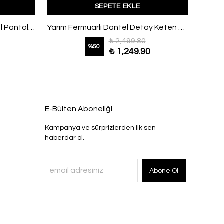
SEPETE EKLE
Arkası Gipeli Pileli Verev Modal Pantolonlu Takım Füme
Yarım Fermuarlı Dantel Detay Keten Elbise Siyah
₺ 2,499.80
%
50
₺ 1,249.90
E-Bülten Aboneliği
Kampanya ve sürprizlerden ilk sen
haberdar ol.
Abone Ol