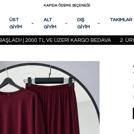
KAPIDA ÖDEME SEÇENEĞİ
ÜST
ALT
DIŞ
TAKIMLAR
GİYİM
GİYİM
GİYİM
! | 2000 TL VE ÜZERİ KARGO BEDAVA
2. ÜRÜNDE %