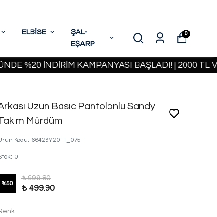
ELBİSE
ŞAL-
0
EŞARP
20 İNDİRİM KAMPANYASI BAŞLADI! | 2000 TL VE ÜZ
Arkası Uzun Basıc Pantolonlu Sandy
Takım Mürdüm
Ürün Kodu
:
66426Y2011_075-1
Stok
:
0
₺ 999.80
%
50
₺ 499.90
Renk