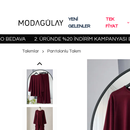
YENİ
TEK
GELENLER
FİYAT
AVA
2. ÜRÜNDE %20 İNDİRİM KAMPANYASI BAŞLADI
Takımlar
Pantolonlu Takım