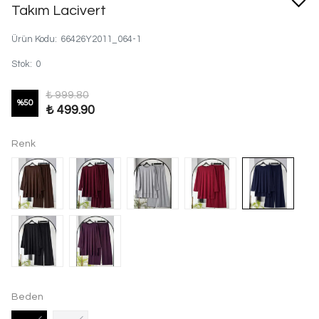
Takım Lacivert
Ürün Kodu
:
66426Y2011_064-1
Stok
:
0
₺ 999.80
%
50
₺ 499.90
Renk
Beden