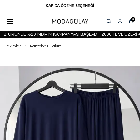
KAPIDA ÖDEME SEÇENEĞİ
0
2. ÜRÜNDE %20 İNDİRİM KAMPANYASI BAŞLADI! | 2000 TL VE ÜZERİ K
Takımlar
Pantolonlu Takım