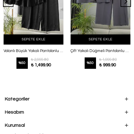
SEPETE EKLE
SEPETE EKLE
Volanlı Büyük Yakalı Pantolonlu Jakar Takım Siyah
Çift Yakalı Düğmeli Pantolonlu Dabıl Takım Füme
₺ 2,999.80
₺ 1,999.80
%
50
%
50
₺ 1,499.90
₺ 999.90
Kategoriler
Hesabım
Kurumsal