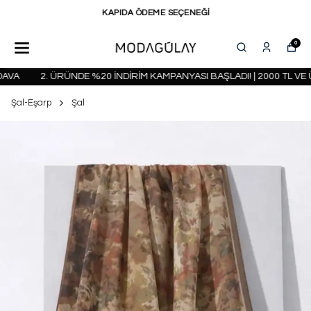
KAPIDA ÖDEME SEÇENEĞİ
0
VA
2. ÜRÜNDE %20 İNDİRİM KAMPANYASI BAŞLADI! | 2000 TL VE Ü
Şal-Eşarp
Şal