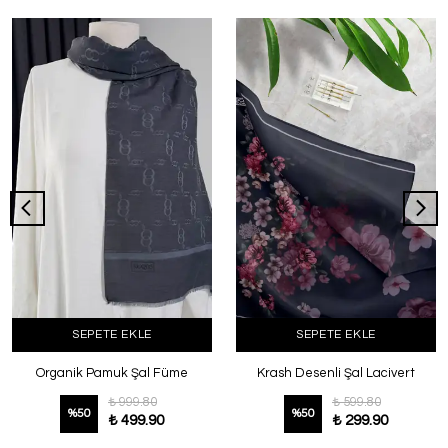
SEPETE EKLE
SEPETE EKLE
Organik Pamuk Şal Füme
Krash Desenli Şal Lacivert
₺ 999.80
₺ 599.80
%
50
%
50
₺ 499.90
₺ 299.90