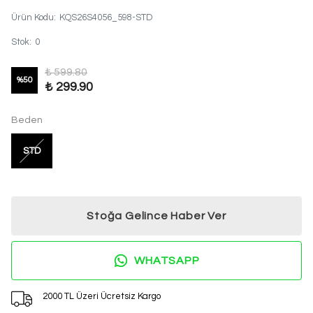
Ürün Kodu
:
KQS26S4056_598-STD
Stok
:
0
₺ 599.80
%
50
₺ 299.90
Beden
STD
Stoğa Gelince Haber Ver
WHATSAPP
2000 TL Üzeri Ücretsiz Kargo