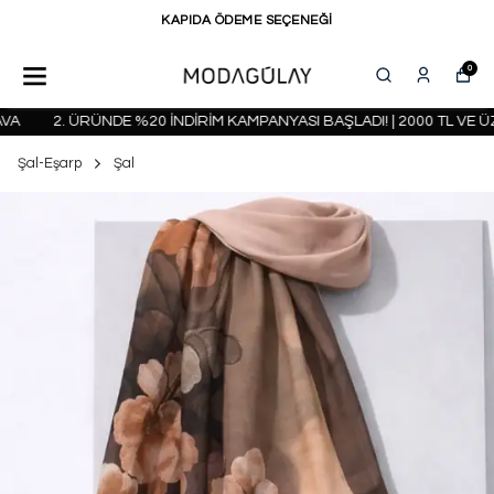
KAPIDA ÖDEME SEÇENEĞİ
0
2. ÜRÜNDE %20 İNDİRİM KAMPANYASI BAŞLADI! | 2000 TL VE ÜZ
Şal-Eşarp
Şal