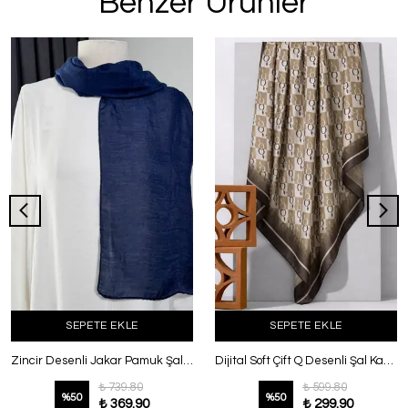
Benzer Ürünler
SEPETE EKLE
SEPETE EKLE
Zincir Desenli Jakar Pamuk Şal Lacivert
Dijital Soft Çift Q Desenli Şal Kahve Yağ
₺ 739.80
₺ 599.80
%
50
%
50
₺ 369.90
₺ 299.90