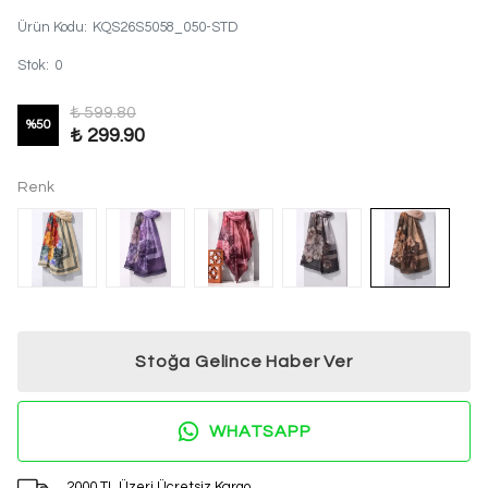
Ürün Kodu
:
KQS26S5058_050-STD
Stok
:
0
₺ 599.80
%
50
₺ 299.90
Renk
Stoğa Gelince Haber Ver
WHATSAPP
2000 TL Üzeri Ücretsiz Kargo