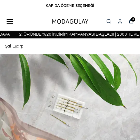
KAPIDA ÖDEME SEÇENEĞİ
0
A
2. ÜRÜNDE %20 İNDİRİM KAMPANYASI BAŞLADI! | 2000 TL VE Ü
Şal-Eşarp