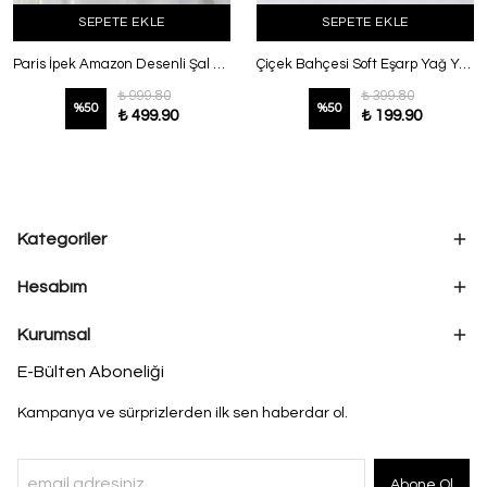
SEPETE EKLE
SEPETE EKLE
Paris İpek Amazon Desenli Şal Koyu Kahve
Çiçek Bahçesi Soft Eşarp Yağ Yeşili Bej
₺ 999.80
₺ 399.80
%
50
%
50
₺ 499.90
₺ 199.90
Kategoriler
Hesabım
Kurumsal
E-Bülten Aboneliği
Kampanya ve sürprizlerden ilk sen haberdar ol.
Abone Ol