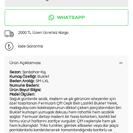
WHATSAPP
2000 TL Üzeri Ücretsiz Kargo
İade Garantisi
Ürün Açıklaması
Sezon:
Sonbahar-Kış
Kumaş Özelliği:
Buklet
Beden Aralığı:
SM-LXL
Numune Bedeni:
Ürün Boyut Bilgisi:
Model Ölçüleri:
Soğuk günlerde sıcak, modern ve şık görünüm isteyenler için
özel tasarlanan Fermuarlı Çift Cepli Beli Lastikli Buklet Yelek,
modagulay.com koleksiyonunun dikkat çeken parçalarından biri.
Buklet kumaşın yumuşak dokusu hem rahatlık hem sıcaklık
sağlar. Fermuar detayı modern bir hava katarken, lastikli bel
formu vücut hatlarını zarifçe vurgular. Çift cepleriyle hem şık
hem kullanışlıdır. Triko tunikler, gömlek elbiseler veya dar paça
pantolonlarla kombinlenerek tamamlandığında konforlu ve