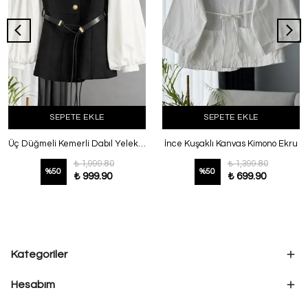
SEPETE EKLE
SEPETE EKLE
Üç Düğmeli Kemerli Dabıl Yelek Siyah
İnce Kuşaklı Kanvas Kimono Ekru
₺ 1,999.80
₺ 1,399.80
%
50
%
50
₺ 999.90
₺ 699.90
Kategoriler
Hesabım