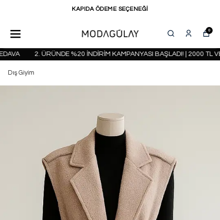
KAPIDA ÖDEME SEÇENEĞİ
0
DAVA
2. ÜRÜNDE %20 İNDİRİM KAMPANYASI BAŞLADI! | 2000 TL VE
Dış Giyim