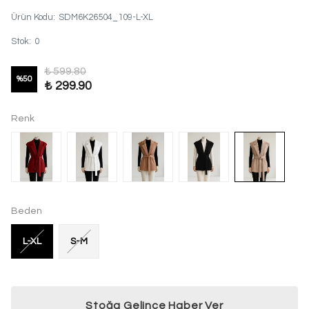
Ürün Kodu
:
SDM6K26504_109-L-XL
Stok
:
0
₺ 599.80
%
50
₺ 299.90
Renk
Beden
L-XL
S-M
Stoğa Gelince Haber Ver