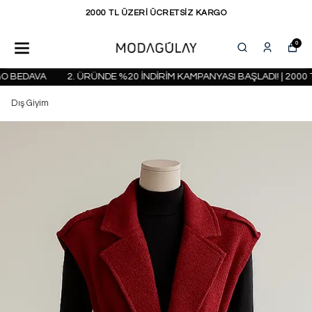
KAPIDA ÖDEME SEÇENEĞİ
0
 BEDAVA
2. ÜRÜNDE %20 İNDİRİM KAMPANYASI BAŞLADI! | 2000 T
Dış Giyim