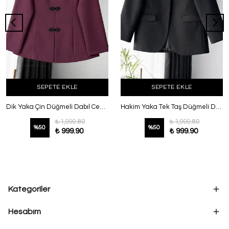
SEPETE EKLE
SEPETE EKLE
Dik Yaka Çin Düğmeli Dabıl Ceket Mürdüm
Hakim Yaka Tek Taş Düğmeli Dabıl Ceket Siyah
₺ 1,999.80
₺ 1,999.80
%
50
%
50
₺ 999.90
₺ 999.90
Kategoriler
Hesabım