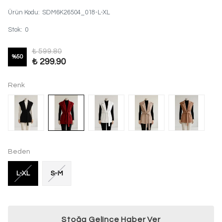
Ürün Kodu
:
SDM6K26504_018-L-XL
Stok
:
0
₺ 599.80
%
50
₺ 299.90
Renk
Beden
L-XL
S-M
Stoğa Gelince Haber Ver