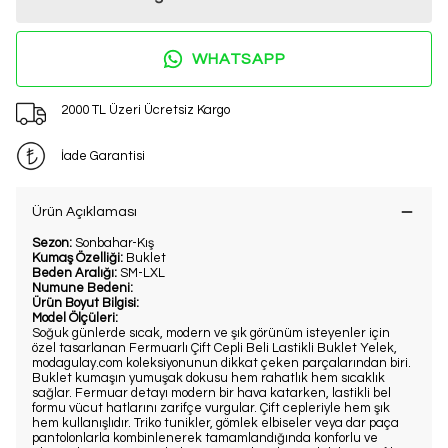
WHATSAPP
2000 TL Üzeri Ücretsiz Kargo
İade Garantisi
Ürün Açıklaması
Sezon:
Sonbahar-Kış
Kumaş Özelliği:
Buklet
Beden Aralığı:
SM-LXL
Numune Bedeni:
Ürün Boyut Bilgisi:
Model Ölçüleri:
Soğuk günlerde sıcak, modern ve şık görünüm isteyenler için
özel tasarlanan Fermuarlı Çift Cepli Beli Lastikli Buklet Yelek,
modagulay.com koleksiyonunun dikkat çeken parçalarından biri.
Buklet kumaşın yumuşak dokusu hem rahatlık hem sıcaklık
sağlar. Fermuar detayı modern bir hava katarken, lastikli bel
formu vücut hatlarını zarifçe vurgular. Çift cepleriyle hem şık
hem kullanışlıdır. Triko tunikler, gömlek elbiseler veya dar paça
pantolonlarla kombinlenerek tamamlandığında konforlu ve