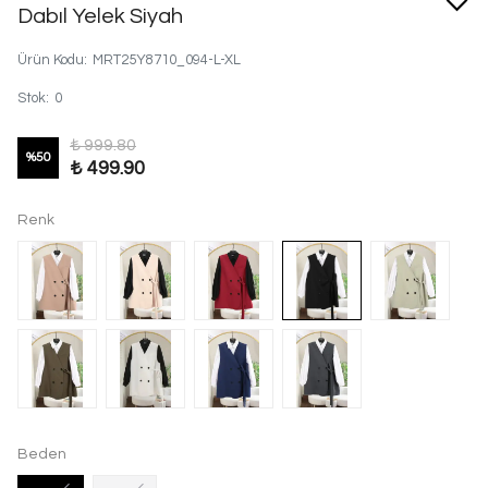
Dabıl Yelek Siyah
Ürün Kodu
:
MRT25Y8710_094-L-XL
Stok
:
0
₺ 999.80
%
50
₺ 499.90
Renk
Beden