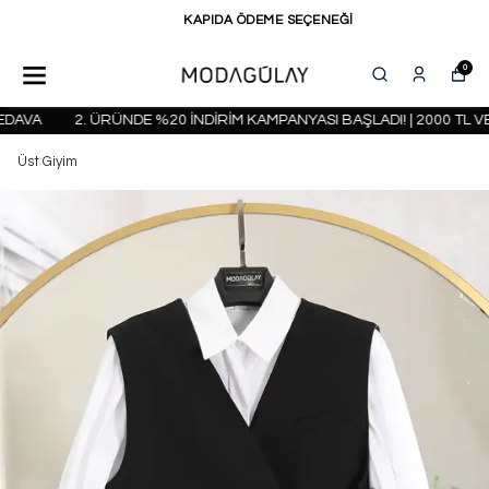
KAPIDA ÖDEME SEÇENEĞİ
0
AVA
2. ÜRÜNDE %20 İNDİRİM KAMPANYASI BAŞLADI! | 2000 TL VE
Üst Giyim