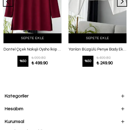
SEPETE EKLE
SEPETE EKLE
Dantel Çiçek Nakışlı Oysho İkiip Tunik Bordo
Yanları Büzgülü Penye Bady Ekru
₺ 999.80
₺ 499.80
%
50
%
50
₺ 499.90
₺ 249.90
Kategoriler
Hesabım
Kurumsal