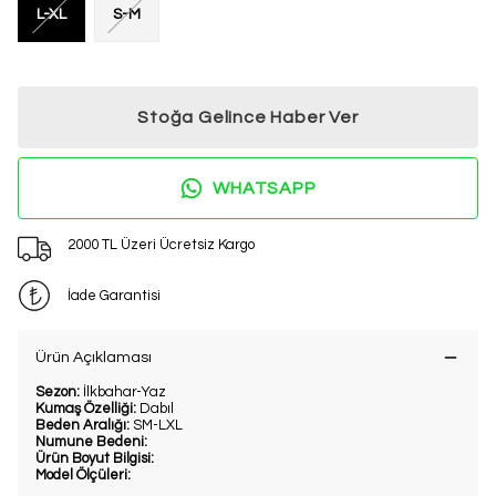
L-XL
S-M
Stoğa Gelince Haber Ver
WHATSAPP
2000 TL Üzeri Ücretsiz Kargo
İade Garantisi
Ürün Açıklaması
Sezon:
İlkbahar-Yaz
Kumaş Özelliği:
Dabıl
Beden Aralığı:
SM-LXL
Numune Bedeni:
Ürün Boyut Bilgisi:
Model Ölçüleri: