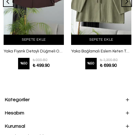
SEPETE EKLE
SEPETE EKLE
Yaka Fiyonk Detaylı Düğmeli Oversıze Poplin Gömlek Kahve
Yaka Bağlamalı Eslem Keten Tunik Adaçayı
₺ 999.80
₺ 1,399.80
%
50
%
50
₺ 499.90
₺ 699.90
Kategoriler
Hesabım
Kurumsal