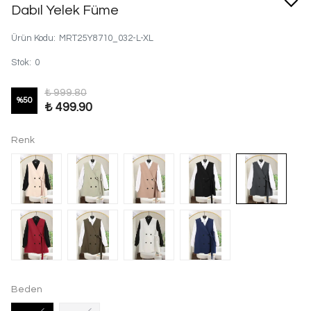
Dabıl Yelek Füme
Ürün Kodu
:
MRT25Y8710_032-L-XL
Stok
:
0
₺ 999.80
%
50
₺ 499.90
Renk
Beden