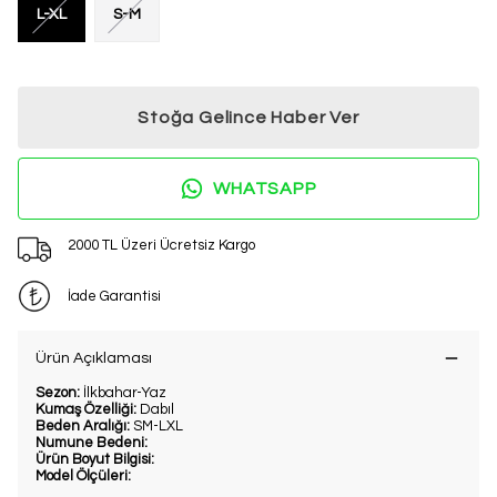
L-XL
S-M
Stoğa Gelince Haber Ver
WHATSAPP
2000 TL Üzeri Ücretsiz Kargo
İade Garantisi
Ürün Açıklaması
Sezon:
İlkbahar-Yaz
Kumaş Özelliği:
Dabıl
Beden Aralığı:
SM-LXL
Numune Bedeni:
Ürün Boyut Bilgisi:
Model Ölçüleri: