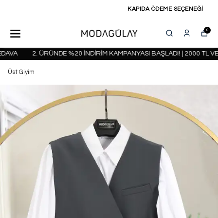
KAPIDA ÖDEME SEÇENEĞİ
0
AVA
2. ÜRÜNDE %20 İNDİRİM KAMPANYASI BAŞLADI! | 2000 TL VE
Üst Giyim