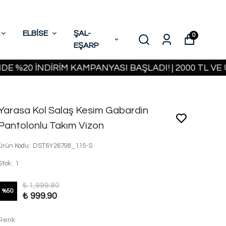
ELBİSE
ŞAL-
0
EŞARP
İNDİRİM KAMPANYASI BAŞLADI! | 2000 TL VE ÜZERİ
Yarasa Kol Salaş Kesim Gabardin
Pantolonlu Takım Vizon
Ürün Kodu
:
DST6Y26798_115-S
Stok
:
1
₺ 1,999.80
%
50
₺ 999.90
Renk