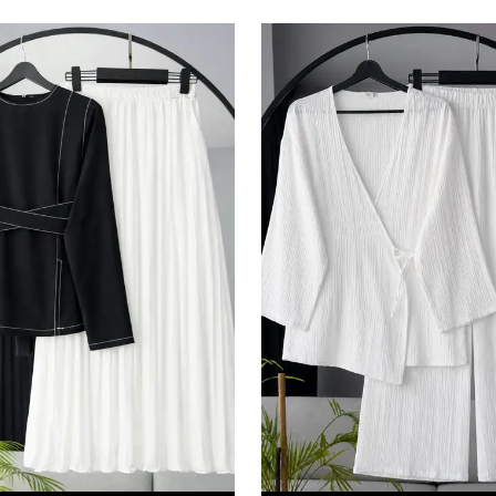
edersiniz ve Gizlilik Politikamızı okuduğunuzu v