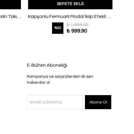
SEPETE EKLE
Yanı Bağlamalı Pantolonlu Müslin Takım Ekru
Kapşonlu Fermuarlı Modal İkiip Etekli Takım Lacivert
₺ 1,999.80
%
50
₺ 999.90
E-Bülten Aboneliği
Kampanya ve sürprizlerden ilk sen
haberdar ol.
Abone Ol