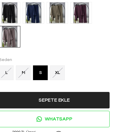
Beden
L
M
S
XL
SEPETE EKLE
WHATSAPP