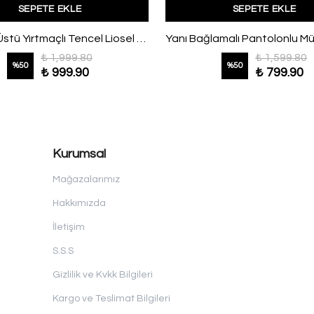
SEPETE EKLE
SEPETE EKLE
İki Renkli Üstü Yırtmaçlı Tencel Liosel Etekli Takım Siyah Beyaz
₺ 1,999.80
₺ 1,599.80
%
50
%
50
₺ 999.90
₺ 799.90
Kurumsal
Mağazalarımız
Hakkımızda
İletişim
S.S.S
Gizlilik ve Kvkk Bilgileri
Kargo ve Teslimat Bilgileri