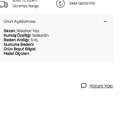
2000 TL Üzeri
İade Garantisi
Ücretsiz Kargo
Ürün Açıklaması
Sezon:
İlkbahar-Yaz
Kumaş Özelliği:
Gabardin
Beden Aralığı:
S-XL
Numune Bedeni:
Ürün Boyut Bilgisi:
Model Ölçüleri:
DİRİM
20 İndirim!
Yorum Yap
tları kaçırmamak
dol.
ediyorum
l
ile ilgili iletişim almayı kabul