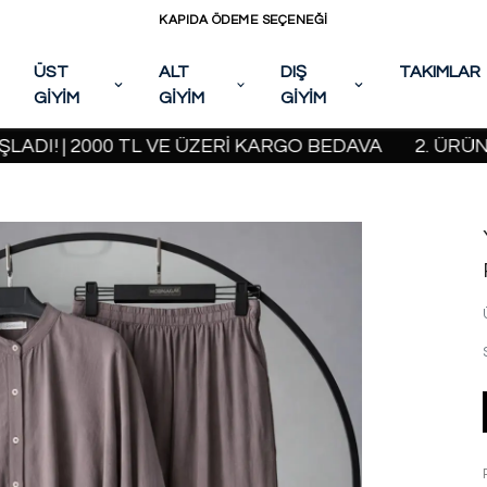
KAPIDA ÖDEME SEÇENEĞİ
ÜST
ALT
DIŞ
TAKIMLAR
GİYİM
GİYİM
GİYİM
 2000 TL VE ÜZERİ KARGO BEDAVA
2. ÜRÜNDE %20 