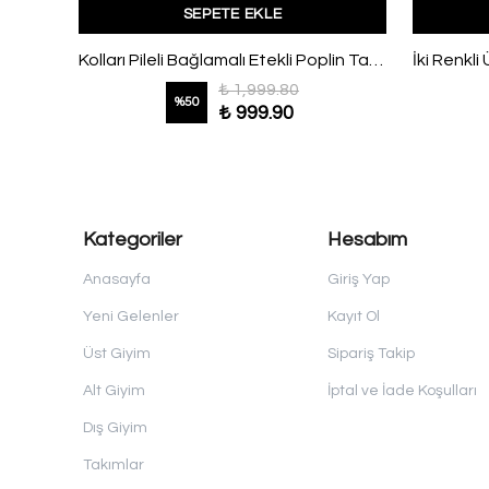
SEPETE EKLE
Çift Cepli Eteği Pileli Etekli Kot Takım Mor
Kolları Pileli Bağlamalı Etekli Poplin Takım Lacivert
₺ 1,999.80
%
50
₺ 999.90
Kategoriler
Hesabım
Anasayfa
Giriş Yap
Yeni Gelenler
Kayıt Ol
Üst Giyim
Sipariş Takip
Alt Giyim
İptal ve İade Koşulları
Dış Giyim
Takımlar