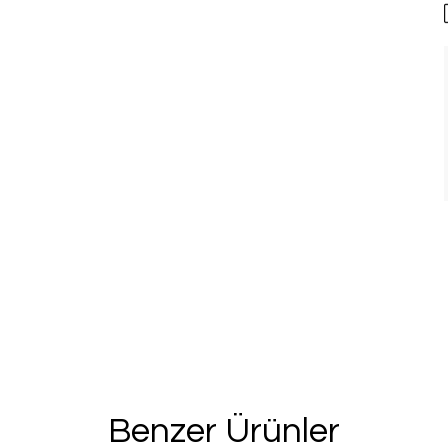
%20 İN
2. Üründe Net %
Bu ve benzeri fırsa
için kay
Kullanım Koşullarını kabul 
Kayıt O
Benzer Ürünler
E-posta adresinizi girerek pazarlama ve tanıtım 