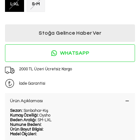
L-XL
S-M
Stoğa Gelince Haber Ver
WHATSAPP
2000 TL Üzeri Ücretsiz Kargo
İade Garantisi
Ürün Açıklaması
Sezon:
Sonbahar-Kış
Kumaş Özelliği:
Oysho
Beden Aralığı:
SM-LXL
Numune Bedeni:
Ürün Boyut Bilgisi:
Model Ölçüleri: