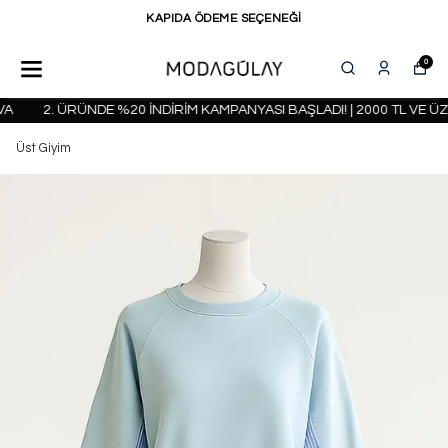
KAPIDA ÖDEME SEÇENEĞİ
0
2. ÜRÜNDE %20 İNDİRİM KAMPANYASI BAŞLADI! | 2000 TL VE ÜZ
Üst Giyim