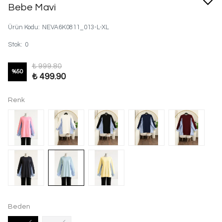
Bebe Mavi
Ürün Kodu
:
NEVA6K0811_013-L-XL
Stok
:
0
₺ 999.80
%
50
₺ 499.90
Renk
Beden