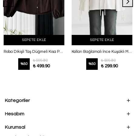
SEPETE EKLE
SEPETE EKLE
Roba Dikişli Taş Düğmeli Kısa Poplin Gömlek Kahve
Kolları Bağlamalı İnce Kuşaklı Modal İkiip Tunik Ekru
₺ 999.80
₺ 599.80
%
50
%
50
₺ 499.90
₺ 299.90
Kategoriler
Hesabım
Kurumsal