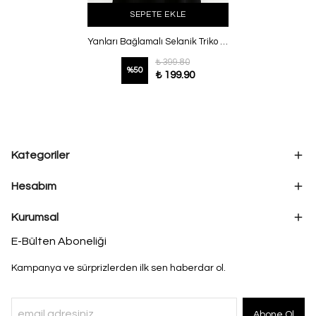
SEPETE EKLE
Yanları Bağlamalı Selanik Triko Süveter Pembe
₺ 399.80
%
50
₺ 199.90
Kategoriler
Hesabım
Kurumsal
E-Bülten Aboneliği
Kampanya ve sürprizlerden ilk sen haberdar ol.
Abone Ol