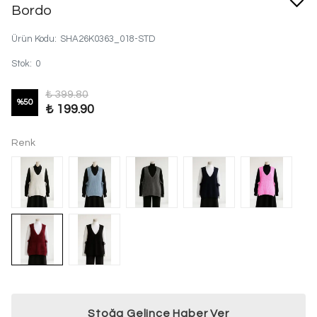
Bordo
Ürün Kodu
:
SHA26K0363_018-STD
Stok
:
0
₺ 399.80
%
50
₺ 199.90
Renk
Stoğa Gelince Haber Ver