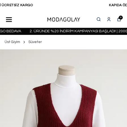
KAPIDA ÖDEME SEÇENEĞİ
0
O BEDAVA
2. ÜRÜNDE %20 İNDİRİM KAMPANYASI BAŞLADI! | 2000 
Üst Giyim
Süveter