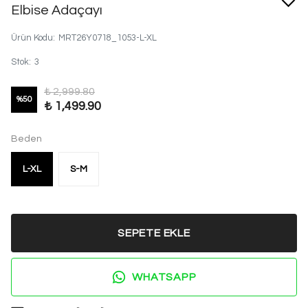
Elbise Adaçayı
Ürün Kodu
:
MRT26Y0718_1053-L-XL
Stok
:
3
₺ 2,999.80
%
50
₺ 1,499.90
Beden
L-XL
S-M
SEPETE EKLE
WHATSAPP