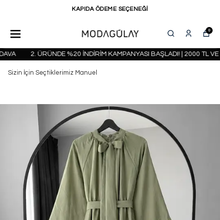
KAPIDA ÖDEME SEÇENEĞİ
0
VA
2. ÜRÜNDE %20 İNDİRİM KAMPANYASI BAŞLADI! | 2000 TL VE 
Sizin İçin Seçtiklerimiz Manuel