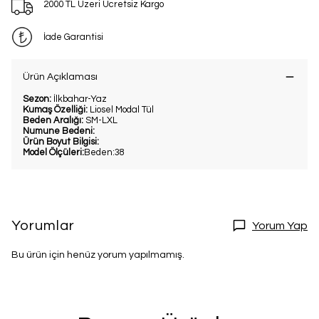
2000 TL Üzeri Ücretsiz Kargo
İade Garantisi
Ürün Açıklaması
Sezon:
İlkbahar-Yaz
Kumaş Özelliği:
Liosel Modal Tül
Beden Aralığı:
SM-LXL
Numune Bedeni:
Ürün Boyut Bilgisi:
Model Ölçüleri:
Beden:38
Yorumlar
Yorum Yap
Bu ürün için henüz yorum yapılmamış.