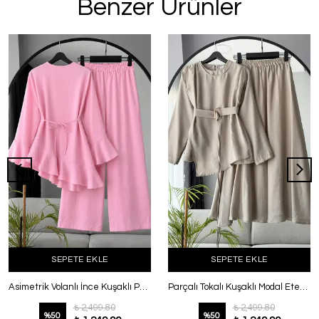
Benzer Ürünler
SEPETE EKLE
SEPETE EKLE
Asimetrik Volanlı İnce Kuşaklı Pantolonlu Modal Takım Pembe
Parçalı Tokalı Kuşaklı Modal Etekli Takım Koyu Taş
₺ 2,499.80
₺ 2,499.80
%
50
%
50