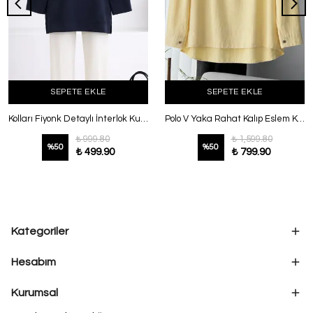
SEPETE EKLE
SEPETE EKLE
Kolları Fiyonk Detaylı İnterlok Kumaş Tunik Lacivert
Polo V Yaka Rahat Kalıp Eslem Keten Bluz Sarı
₺ 999.80
₺ 1,599.80
%
50
%
50
₺ 499.90
₺ 799.90
Kategoriler
Hesabım
Kurumsal