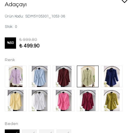
Adaçayı
Ürün Kodu
:
SDM5Y05301_1053-36
Stok
:
0
₺ 999.80
%
50
₺ 499.90
Renk
Beden