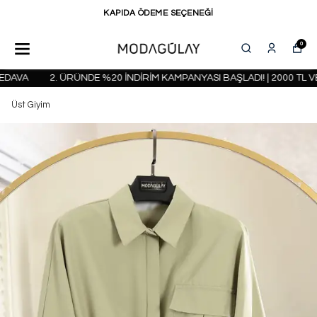
KAPIDA ÖDEME SEÇENEĞİ
0
DAVA
2. ÜRÜNDE %20 İNDİRİM KAMPANYASI BAŞLADI! | 2000 TL VE
Üst Giyim