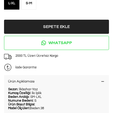
L-XL
S-M
SEPETE EKLE
WHATSAPP
2000 TL Üzeri Ücretsiz Kargo
İade Garantisi
Ürün Açıklaması
Sezon:
İlkbahar-Yaz
Kumaş Özelliği:
İki İplik
Beden Aralığı:
SM-LXL
Numune Bedeni:
S
Ürün Boyut Bilgisi:
Model Ölçüleri:
Beden:38