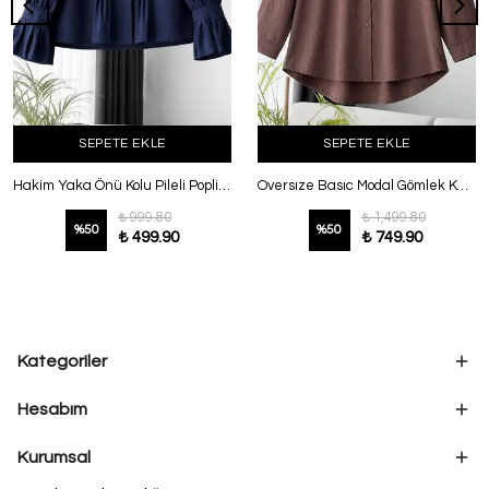
SEPETE EKLE
SEPETE EKLE
Hakim Yaka Önü Kolu Pileli Poplin Gömlek Lacivert
Oversıze Basıc Modal Gömlek Kahve
₺ 999.80
₺ 1,499.80
%
50
%
50
₺ 499.90
₺ 749.90
Kategoriler
Hesabım
Kurumsal