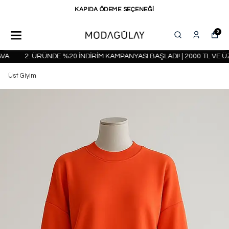
KAPIDA ÖDEME SEÇENEĞİ
0
2. ÜRÜNDE %20 İNDİRİM KAMPANYASI BAŞLADI! | 2000 TL VE ÜZ
Üst Giyim