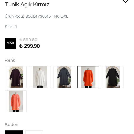
Tunik Açık Kırmızı
Ürün Kodu
:
SOUL4Y30645_140-L-XL
Stok
:
1
₺ 599.80
%
50
₺ 299.90
Renk
Beden