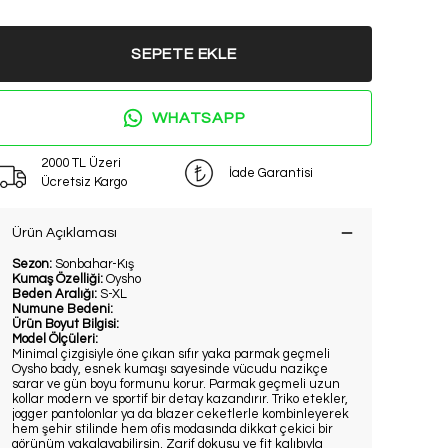
SEPETE EKLE
WHATSAPP
2000 TL Üzeri
İade Garantisi
Ücretsiz Kargo
Ürün Açıklaması
Sezon:
Sonbahar-Kış
Kumaş Özelliği:
Oysho
Beden Aralığı:
S-XL
Numune Bedeni:
Ürün Boyut Bilgisi:
Model Ölçüleri:
Minimal çizgisiyle öne çıkan sıfır yaka parmak geçmeli
Oysho bady, esnek kumaşı sayesinde vücudu nazikçe
sarar ve gün boyu formunu korur. Parmak geçmeli uzun
kollar modern ve sportif bir detay kazandırır. Triko etekler,
jogger pantolonlar ya da blazer ceketlerle kombinleyerek
hem şehir stilinde hem ofis modasında dikkat çekici bir
görünüm yakalayabilirsin. Zarif dokusu ve fit kalıbıyla