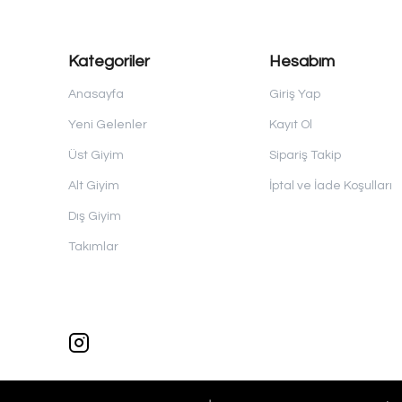
Kategoriler
Hesabım
Anasayfa
Giriş Yap
Yeni Gelenler
Kayıt Ol
Üst Giyim
Sipariş Takip
Alt Giyim
İptal ve İade Koşulları
Dış Giyim
Takımlar