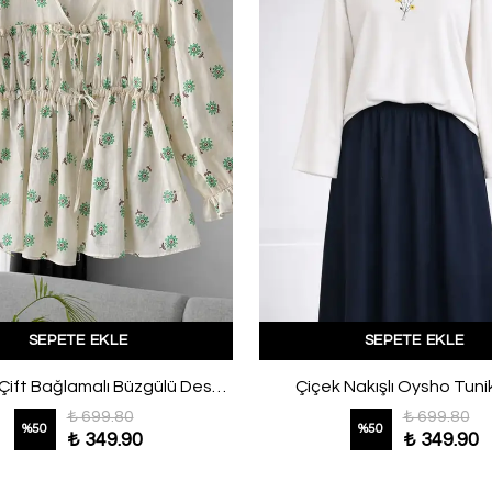
SEPETE EKLE
SEPETE EKLE
Oversıze Çift Bağlamalı Büzgülü Desenli Gömlek Naturel Benetton
Çiçek Nakışlı Oysho Tuni
₺ 699.80
₺ 699.80
%
50
%
50
₺ 349.90
₺ 349.90