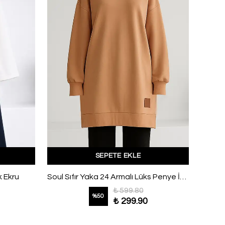
SEPETE EKLE
k Ekru
Soul Sıfır Yaka 24 Armalı Lüks Penye İki İplik Tunik Camel
₺ 599.80
%
50
₺ 299.90