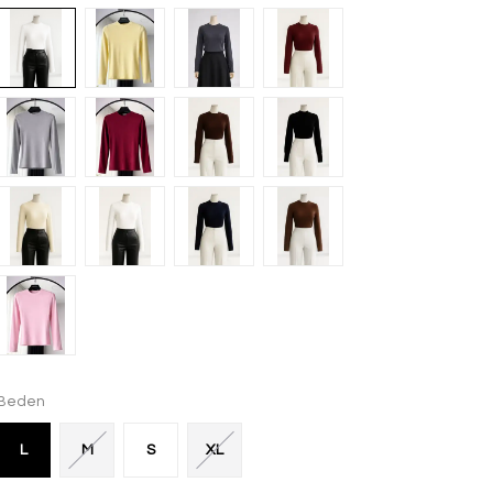
Beden
L
M
S
XL