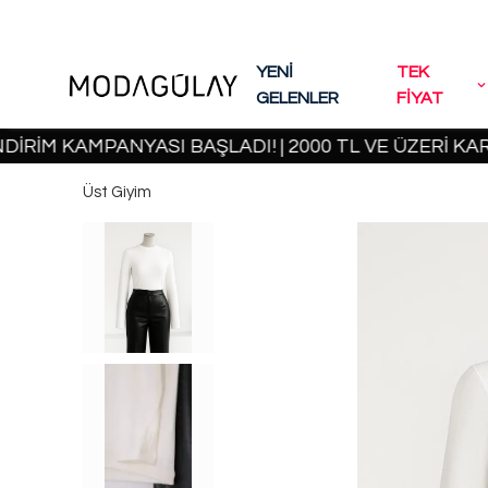
YENİ
TEK
GELENLER
FİYAT
M KAMPANYASI BAŞLADI! | 2000 TL VE ÜZERİ KARGO 
Üst Giyim