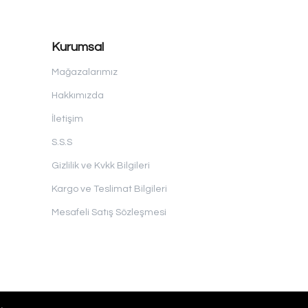
Kurumsal
Mağazalarımız
Hakkımızda
İletişim
S.S.S
Gizlilik ve Kvkk Bilgileri
Kargo ve Teslimat Bilgileri
Mesafeli Satış Sözleşmesi