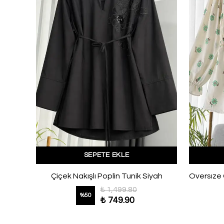
SEPETE EKLE
Kalp Nakışlı Yırtmaçlı Modal İkiip Tunik Siyah
Çiçek Nakışlı Poplin Tunik Siyah
₺ 1,499.80
%
50
₺ 749.90