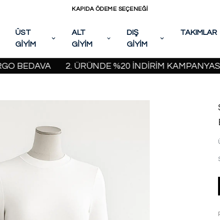
KAPIDA ÖDEME SEÇENEĞİ
ÜST
ALT
DIŞ
TAKIMLAR
GİYİM
GİYİM
GİYİM
BEDAVA
2. ÜRÜNDE %20 İNDİRİM KAMPANYASI BAŞL