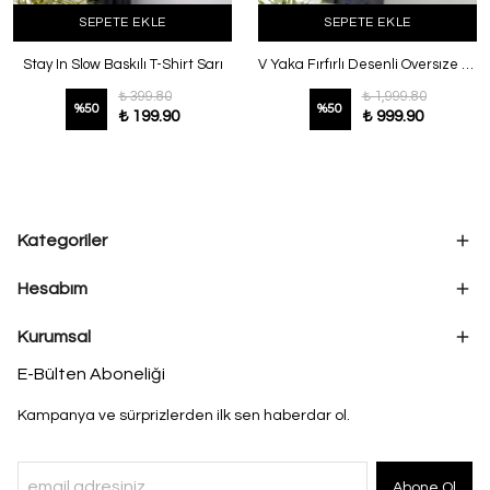
SEPETE EKLE
SEPETE EKLE
Stay In Slow Baskılı T-Shirt Sarı
V Yaka Fırfırlı Desenli Oversıze Modal Tunik Lacivert
₺ 399.80
₺ 1,999.80
%
50
%
50
₺ 199.90
₺ 999.90
Kategoriler
Hesabım
Kurumsal
E-Bülten Aboneliği
Kampanya ve sürprizlerden ilk sen haberdar ol.
Abone Ol