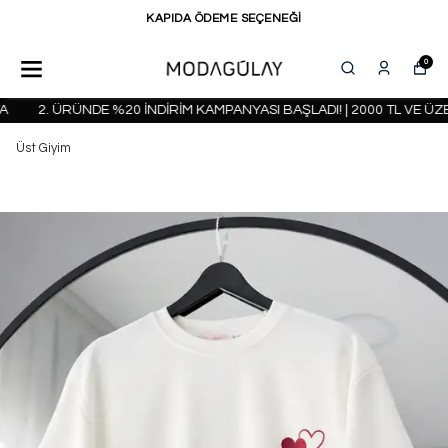
KAPIDA ÖDEME SEÇENEĞİ
0
2. ÜRÜNDE %20 İNDİRİM KAMPANYASI BAŞLADI! | 2000 TL VE ÜZE
Üst Giyim