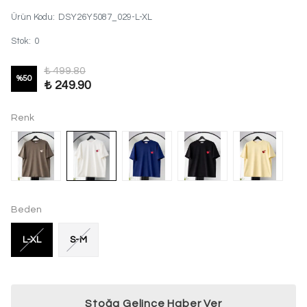
Ürün Kodu
:
DSY26Y5087_029-L-XL
Stok
:
0
₺ 499.80
%
50
₺ 249.90
Renk
Beden
L-XL
S-M
Stoğa Gelince Haber Ver