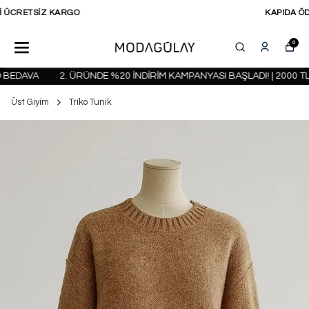
KAPIDA ÖDEME SEÇENEĞİ
0
BEDAVA
2. ÜRÜNDE %20 İNDİRİM KAMPANYASI BAŞLADI! | 2000 TL
Üst Giyim
Triko Tunik