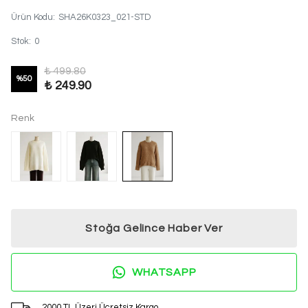
Ürün Kodu
:
SHA26K0323_021-STD
Stok
:
0
₺ 499.80
%
50
₺ 249.90
Renk
Stoğa Gelince Haber Ver
WHATSAPP
2000 TL Üzeri Ücretsiz Kargo