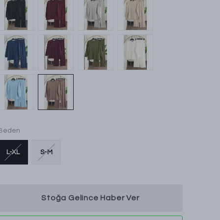
Beden
L-XL
S-M
Stoğa Gelince Haber Ver