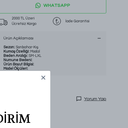
WHATSAPP
2000 TL Üzeri
İade Garantisi
Ücretsiz Kargo
Ürün Açıklaması
Sezon:
Sonbahar-Kış
Kumaş Özelliği:
Modal
Beden Aralığı:
SM-LXL
Numune Bedeni:
Ürün Boyut Bilgisi:
Model Ölçüleri:
Yorum Yap
DİRİM