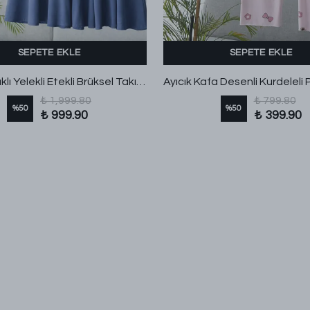
SEPETE EKLE
SEPETE EKLE
İnce Kuşaklı Yelekli Etekli Brüksel Takım İndigo
₺ 1,999.80
₺ 799.80
%
50
%
50
₺ 999.90
₺ 399.90