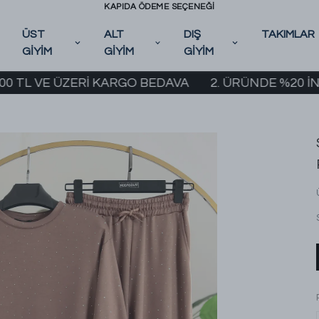
KAPIDA ÖDEME SEÇENEĞİ
ÜST
ALT
DIŞ
TAKIMLAR
GİYİM
GİYİM
GİYİM
VE ÜZERİ KARGO BEDAVA
2. ÜRÜNDE %20 İNDİRİM K