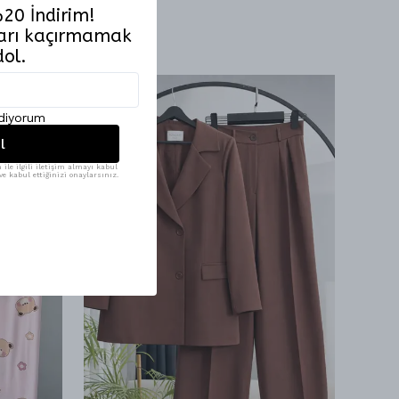
20 İndirim!
tları kaçırmamak
dol.
ediyorum
l
ile ilgili iletişim almayı kabul
e kabul ettiğinizi onaylarsınız.