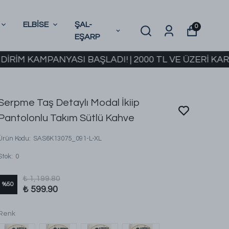
ELBİSE
ŞAL-
0
EŞARP
AMPANYASI BAŞLADI! | 2000 TL VE ÜZERİ KARGO BED
Serpme Taş Detaylı Modal İkiip
Pantolonlu Takım Sütlü Kahve
Ürün Kodu
:
SAS6K13075_091-L-XL
Stok
:
0
₺ 1,199.80
%
50
₺ 599.90
Renk