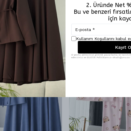
2. Üründe Net %
Benzer Ürünler
Bu ve benzeri fırsa
için kay
Kullanım Koşullarını kabul 
Kayıt O
E-posta adresinizi girerek pazarlama ve tanıtım 
edersiniz ve Gizlilik Politikamızı okuduğunuzu v