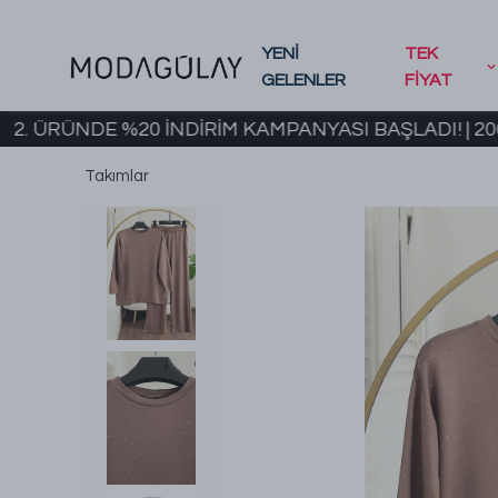
YENİ
TEK
GELENLER
FİYAT
NDE %20 İNDİRİM KAMPANYASI BAŞLADI! | 2000 TL 
Takımlar