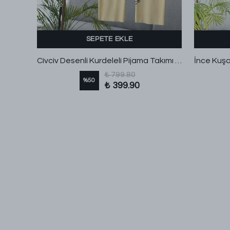
SEPETE EKLE
Yandan Bağlamalı Astarlı Pantolonlu Modal Takım Adaçayı
Civciv Desenli Kurdeleli Pijama Takımı Sarı
₺ 799.80
%
50
₺ 399.90