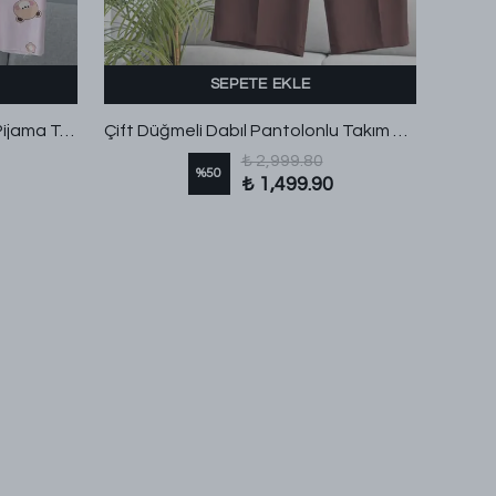
SEPETE EKLE
Ayıcık Kafa Desenli Kurdeleli Pijama Takımı Açık Pembe
Çift Düğmeli Dabıl Pantolonlu Takım Kahve
₺ 2,999.80
%
50
₺ 1,499.90