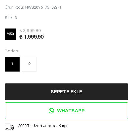
Ürün Kodu
:
HWS26Y5175_029-1
Stok
:
3
₺ 3,999.80
%
50
₺ 1,999.90
Beden
1
2
SEPETE EKLE
WHATSAPP
2000 TL Üzeri Ücretsiz Kargo