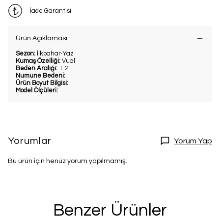
İade Garantisi
Ürün Açıklaması
Sezon:
İlkbahar-Yaz
Kumaş Özelliği:
Vual
Beden Aralığı:
1-2
Numune Bedeni:
Ürün Boyut Bilgisi:
Model Ölçüleri:
Yorumlar
Yorum Yap
Bu ürün için henüz yorum yapılmamış.
Benzer Ürünler