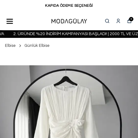
KAPIDA ÖDEME SEÇENEĞİ
0
2. ÜRÜNDE %20 İNDİRİM KAMPANYASI BAŞLADI! | 2000 TL VE ÜZE
Elbise
Günlük Elbise