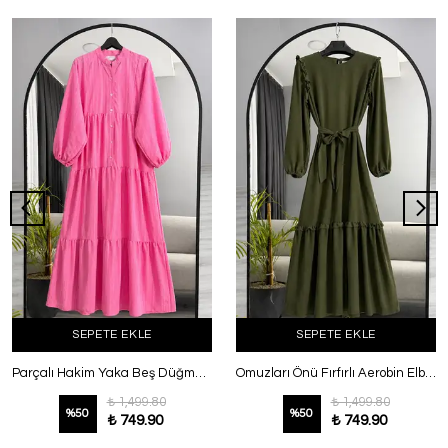
SEPETE EKLE
SEPETE EKLE
Parçalı Hakim Yaka Beş Düğmeli Gofre Elbise Koyu Fuşya
Omuzları Önü Fırfırlı Aerobin Elbise Haki
₺ 1,499.80
₺ 1,499.80
%
50
%
50
₺ 749.90
₺ 749.90