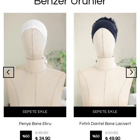
Benzer Ürünler
SEPETE EKLE
SEPETE EKLE
Penye Bone Ekru
Fırfırlı Dantel Bone Lacivert
₺ 69.80
₺ 99.80
%
50
%
50
₺ 34.90
₺ 49.90