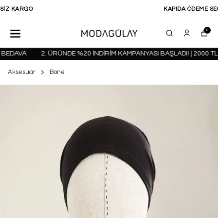
KAPIDA ÖDEME SEÇENEĞİ
0
BEDAVA
2. ÜRÜNDE %20 İNDİRİM KAMPANYASI BAŞLADI! | 2000 TL 
Aksesuar
Bone