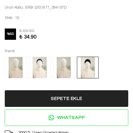
Ürün Kodu
:
ERB-23S1971_094-STD
Stok
:
10
₺ 69.80
%
50
₺ 34.90
Renk
SEPETE EKLE
WHATSAPP
2000 TL Üzeri Ücretsiz Kargo