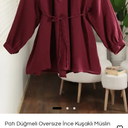
Patı Düğmeli Oversıze İnce Kuşaklı Müslin