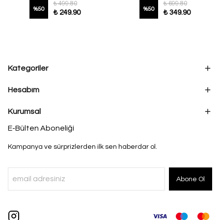
₺ 499.80
₺ 699.80
%
50
%
50
₺ 249.90
₺ 349.90
Kategoriler
Hesabım
Kurumsal
E-Bülten Aboneliği
Kampanya ve sürprizlerden ilk sen haberdar ol.
Abone Ol