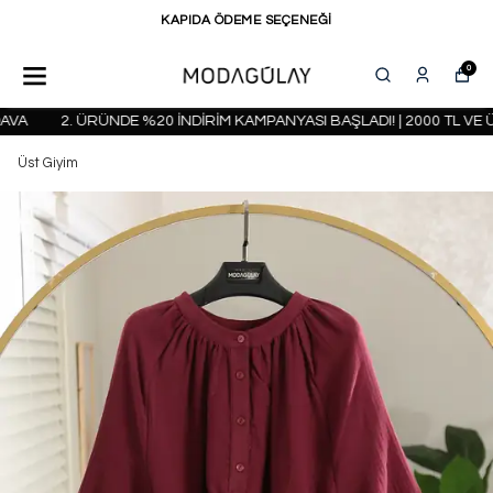
KAPIDA ÖDEME SEÇENEĞİ
0
A
2. ÜRÜNDE %20 İNDİRİM KAMPANYASI BAŞLADI! | 2000 TL VE Ü
Üst Giyim