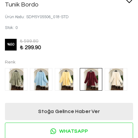
Tunik Bordo
Ürün Kodu
:
SDM5Y05506_018-STD
Stok
:
0
₺ 599.80
%
50
₺ 299.90
Renk
Stoğa Gelince Haber Ver
WHATSAPP