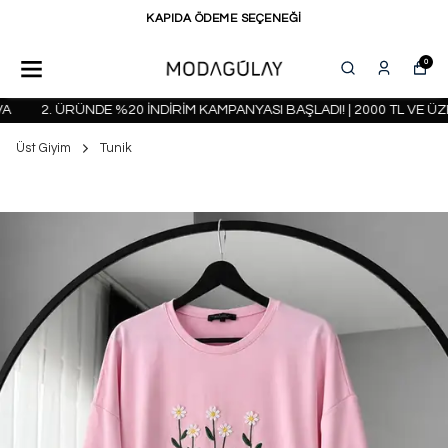
KAPIDA ÖDEME SEÇENEĞİ
0
2. ÜRÜNDE %20 İNDİRİM KAMPANYASI BAŞLADI! | 2000 TL VE ÜZE
Üst Giyim
Tunik