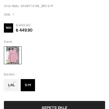
Ürün Kodu
:
SAS6Y13148_085-S-M
Stok
:
1
₺ 899.80
%
50
₺ 449.90
Renk
Beden
L-XL
S-M
SEPETE EKLE