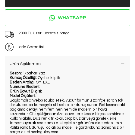
WHATSAPP
2000 TL Üzeri Ücretsiz Kargo
İade Garantisi
Ürün Açıklaması
Sezon:
İlkbahar-Yaz
Kumaş Özelliği:
Oysho İkiiplik
Beden Aralığı:
SM-LXL
Numune Bedeni:
Ürün Boyut Bilgisi:
Model Ölçüleri:
Bağlamalı anvelop scuba etek, vücut formunu zarifçe saran tok
dokulu scuba kumaşıyla stil sahibi bir duruş sunar. Bel kısmındaki
bağlama detayı hem feminen hem de modern bir hava
kazandırır. Ofis şıklığından özel davetlere kadar birçok kombinde
kullanılabilir. Düz renk trikolar, crop bluzlar veya gömleklerle
tamamlayarak sade ama etkileyici bir görünüm elde edebilirsin.
Kalıbı rahat, duruşu iddialı bu model ile gardırobuna zamansız bir
parça ekle! modagulay.com