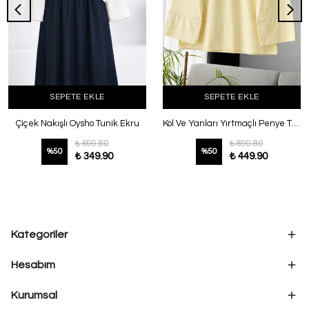
SEPETE EKLE
SEPETE EKLE
Çiçek Nakışlı Oysho Tunik Ekru
Kol Ve Yanları Yırtmaçlı Penye Tunik Sarı
₺ 699.80
₺ 899.80
%
50
%
50
₺ 349.90
₺ 449.90
Kategoriler
Hesabım
Kurumsal