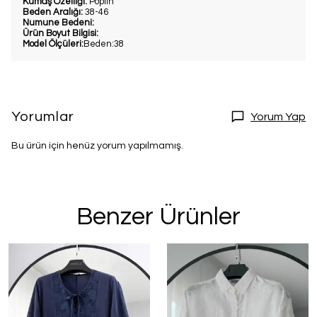
Kumaş Özelliği:
Poplin
Beden Aralığı:
38-46
Numune Bedeni:
Ürün Boyut Bilgisi:
Model Ölçüleri:
Beden:38
Yorumlar
Yorum Yap
Bu ürün için henüz yorum yapılmamış.
Benzer Ürünler