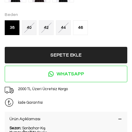
Beden
38
40
42
44
46
SEPETE EKLE
WHATSAPP
2000 TL Üzeri Ücretsiz Kargo
İade Garantisi
Ürün Açıklaması
Sezon:
Sonbahar-Kış