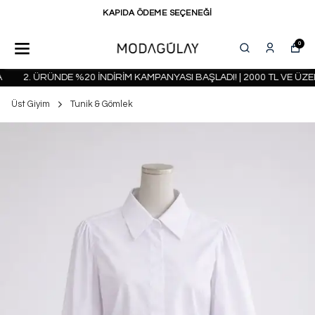
KAPIDA ÖDEME SEÇENEĞİ
0
2. ÜRÜNDE %20 İNDİRİM KAMPANYASI BAŞLADI! | 2000 TL VE ÜZER
Üst Giyim
Tunik & Gömlek