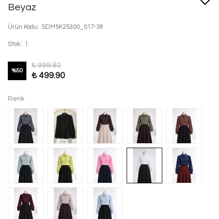
Beyaz
Ürün Kodu
:
SDM5K25300_017-38
Stok
:
1
₺ 999.80
%
50
₺ 499.90
Renk