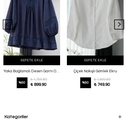
SEPETE EKLE
SEPETE EKLE
Yaka Bağlamalı Desen Garni Oversıze Modal Tunik Lacivert
Çiçek Nakışlı Gömlek Ekru
₺ 1,799.80
₺ 1,499.80
%
50
%
50
₺ 899.90
₺ 749.90
Kategoriler