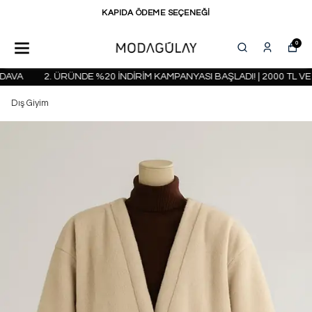
KAPIDA ÖDEME SEÇENEĞİ
0
AVA
2. ÜRÜNDE %20 İNDİRİM KAMPANYASI BAŞLADI! | 2000 TL VE
Dış Giyim