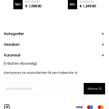
₺ 3,199.80
₺ 2,499.80
%
50
%
50
₺ 1,599.90
₺ 1,249.90
Kategoriler
Hesabım
Kurumsal
E-Bülten Aboneliği
Kampanya ve sürprizlerden ilk sen haberdar ol.
Abone Ol