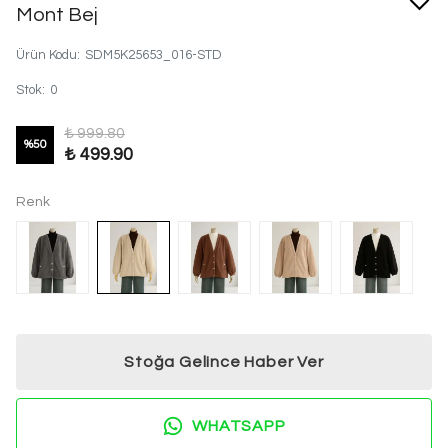
Mont Bej
Ürün Kodu
:
SDM5K25653_016-STD
Stok
:
0
₺ 999.80
%
50
₺ 499.90
Renk
Stoğa Gelince Haber Ver
WHATSAPP