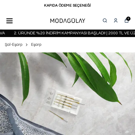
KAPIDA ÖDEME SEÇENEĞİ
0
2. ÜRÜNDE %20 İNDİRİM KAMPANYASI BAŞLADI! | 2000 TL VE ÜZE
Şal-Eşarp
Eşarp