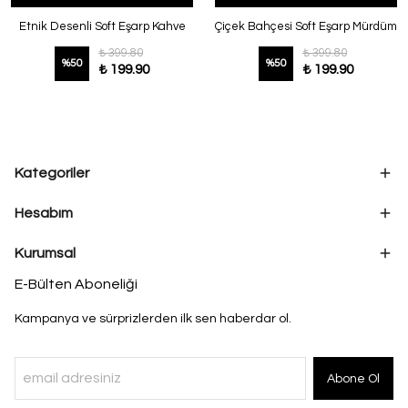
Etnik Desenli Soft Eşarp Kahve
Çiçek Bahçesi Soft Eşarp Mürdüm
₺ 399.80
₺ 399.80
%
50
%
50
₺ 199.90
₺ 199.90
Kategoriler
Hesabım
Kurumsal
E-Bülten Aboneliği
Kampanya ve sürprizlerden ilk sen haberdar ol.
Abone Ol