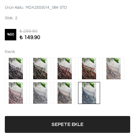
Ürün Kodu
:
MDA25S5014_064-STD
Stok
:
2
₺ 299.80
%
50
₺ 149.90
Renk
SEPETE EKLE