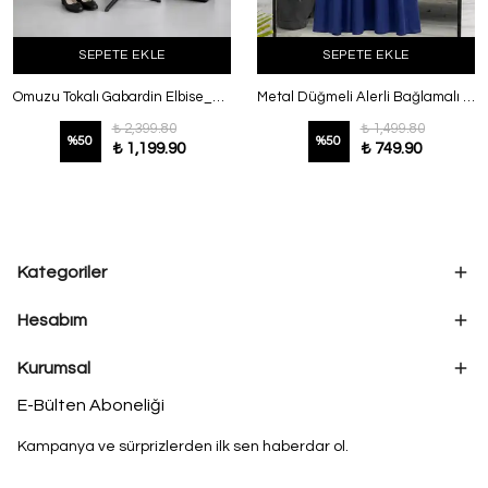
SEPETE EKLE
SEPETE EKLE
Omuzu Tokalı Gabardin Elbise_Siyah
Metal Düğmeli Alerli Bağlamalı Çilek Elbise İndigo
₺ 2,399.80
₺ 1,499.80
%
50
%
50
₺ 1,199.90
₺ 749.90
Kategoriler
Hesabım
Kurumsal
E-Bülten Aboneliği
Kampanya ve sürprizlerden ilk sen haberdar ol.