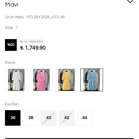
Mavi
Ürün Kodu
:
MTL26Y2024_013-36
Stok
:
1
₺ 3,499.80
%
50
₺ 1,749.90
Renk
Beden
36
38
40
42
44