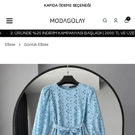
KAPIDA ÖDEME SEÇENEĞİ
0
2. ÜRÜNDE %20 İNDİRİM KAMPANYASI BAŞLADI! | 2000 TL VE ÜZER
Elbise
Günlük Elbise