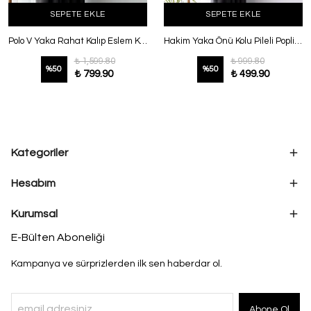
SEPETE EKLE
SEPETE EKLE
Polo V Yaka Rahat Kalıp Eslem Keten Bluz Mürdüm
Hakim Yaka Önü Kolu Pileli Poplin Gömlek Siyah
₺ 1,599.80
₺ 999.80
%
50
%
50
₺ 799.90
₺ 499.90
Kategoriler
Hesabım
Kurumsal
E-Bülten Aboneliği
Kampanya ve sürprizlerden ilk sen haberdar ol.
Abone Ol