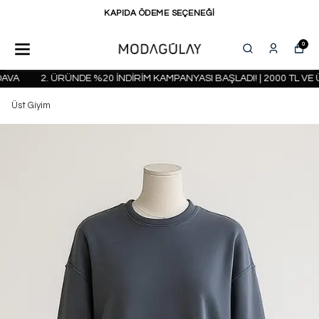
KAPIDA ÖDEME SEÇENEĞİ
0
VA
2. ÜRÜNDE %20 İNDİRİM KAMPANYASI BAŞLADI! | 2000 TL VE 
Üst Giyim