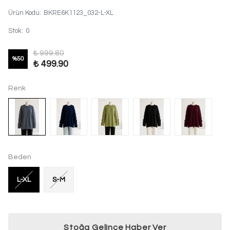
Ürün Kodu
:
BKRE6K1123_032-L-XL
Stok
:
0
₺ 999.80
%
50
₺ 499.90
Renk
Beden
L-XL
S-M
Stoğa Gelince Haber Ver