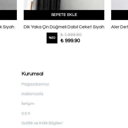
SEPETE EKLE
k Siyah
Dik Yaka Çin Düğmeli Dabıl Ceket Siyah
₺ 1,999.80
%
50
₺ 999.90
Kurumsal
Mağazalarımız
Hakkımızda
İletişim
S.S.S
Gizlilik ve Kvkk Bilgileri