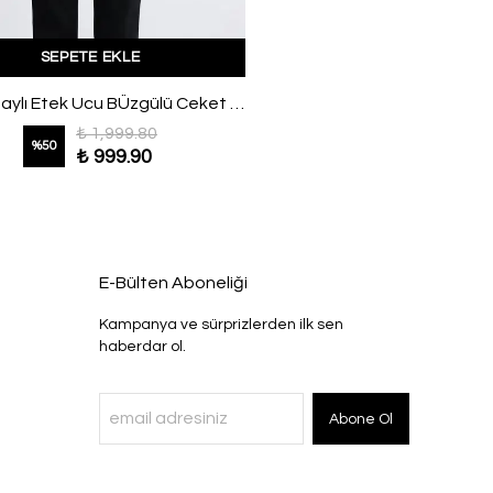
SEPETE EKLE
Aler Detaylı Etek Ucu BÜzgülü Ceket Lacivert
₺ 1,999.80
%
50
₺ 999.90
E-Bülten Aboneliği
Kampanya ve sürprizlerden ilk sen
haberdar ol.
Abone Ol