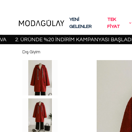
YENİ
TEK
GELENLER
FİYAT
2. ÜRÜNDE %20 İNDİRİM KAMPANYASI BAŞLADI! | 20
Dış Giyim