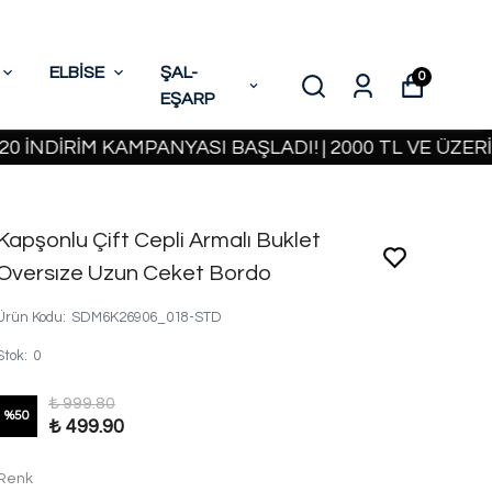
ELBİSE
ŞAL-
0
EŞARP
İRİM KAMPANYASI BAŞLADI! | 2000 TL VE ÜZERİ KAR
Kapşonlu Çift Cepli Armalı Buklet
Oversıze Uzun Ceket Bordo
Ürün Kodu
:
SDM6K26906_018-STD
Stok
:
0
₺ 999.80
%
50
₺ 499.90
Renk