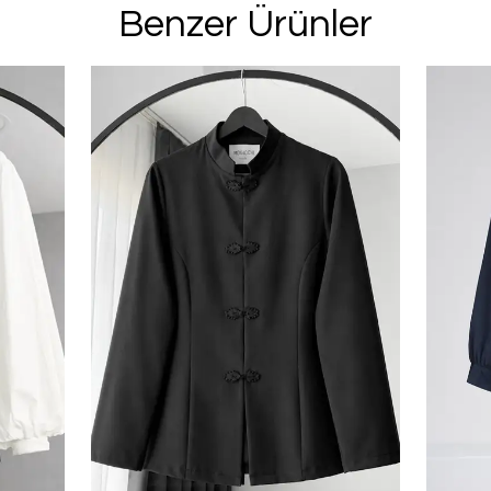
Benzer Ürünler
E-posta adresinizi girerek pazarlama ve tanıtım 
edersiniz ve Gizlilik Politikamızı okuduğunuzu v