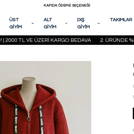
KAPIDA ÖDEME SEÇENEĞİ
ÜST
ALT
DIŞ
TAKIMLAR
GİYİM
GİYİM
GİYİM
00 TL VE ÜZERİ KARGO BEDAVA
2. ÜRÜNDE %20 İND