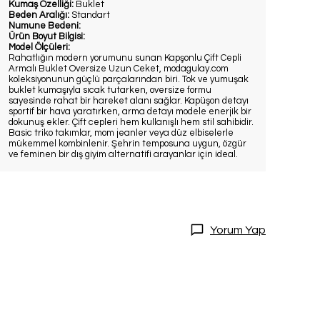
Kumaş Özelliği:
Buklet
Beden Aralığı:
Standart
Numune Bedeni:
Ürün Boyut Bilgisi:
Model Ölçüleri:
Rahatlığın modern yorumunu sunan Kapşonlu Çift Cepli
Armalı Buklet Oversize Uzun Ceket, modagulay.com
koleksiyonunun güçlü parçalarından biri. Tok ve yumuşak
buklet kumaşıyla sıcak tutarken, oversize formu
sayesinde rahat bir hareket alanı sağlar. Kapüşon detayı
sportif bir hava yaratırken, arma detayı modele enerjik bir
dokunuş ekler. Çift cepleri hem kullanışlı hem stil sahibidir.
Basic triko takımlar, mom jeanler veya düz elbiselerle
mükemmel kombinlenir. Şehrin temposuna uygun, özgür
ve feminen bir dış giyim alternatifi arayanlar için ideal.
DİRİM
20 İndirim!
tları kaçırmamak
Yorum Yap
dol.
ediyorum
l