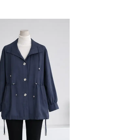
ile ilgili iletişim almayı kabul
e kabul ettiğinizi onaylarsınız.