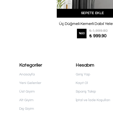
SEPETE EKLE
Üç Düğmeli Kemerli Dabıl Yele
₺ 1,999.80
%
50
₺ 999.90
Kategoriler
Hesabım
Anasayfa
Giriş Yap
Yeni Gelenler
Kayıt Ol
Üst Giyim
Sipariş Takip
Alt Giyim
İptal ve İade Koşulları
Dış Giyim