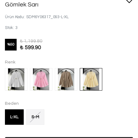
Gömlek Sarı
Ürün Kodu
:
SDM6Y06317_093-L-XL
Stok
:
3
₺ 1,199.80
%
50
₺ 599.90
Renk
Beden
L-XL
S-M