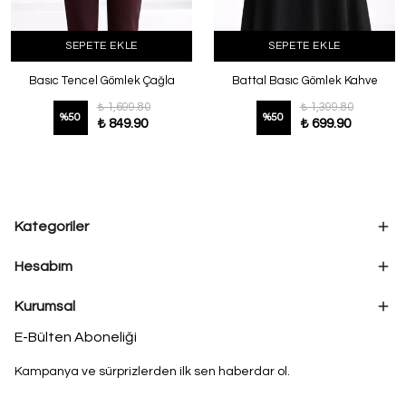
SEPETE EKLE
SEPETE EKLE
Basıc Tencel Gömlek Çağla
Battal Basıc Gömlek Kahve
₺ 1,699.80
₺ 1,399.80
%
50
%
50
₺ 849.90
₺ 699.90
Kategoriler
Hesabım
Kurumsal
E-Bülten Aboneliği
Kampanya ve sürprizlerden ilk sen haberdar ol.