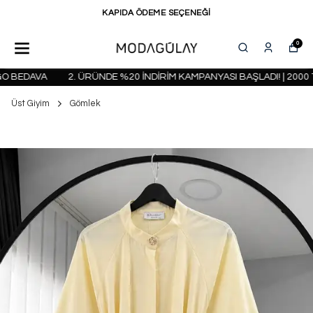
KAPIDA ÖDEME SEÇENEĞİ
0
 BEDAVA
2. ÜRÜNDE %20 İNDİRİM KAMPANYASI BAŞLADI! | 2000 T
Üst Giyim
Gömlek