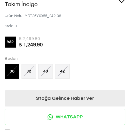
Takım İndigo
Ürün Kodu
:
MRT26Y0955_042-36
Stok
:
0
₺ 2,499.80
%
50
₺ 1,249.90
Beden
36
38
40
42
Stoğa Gelince Haber Ver
WHATSAPP