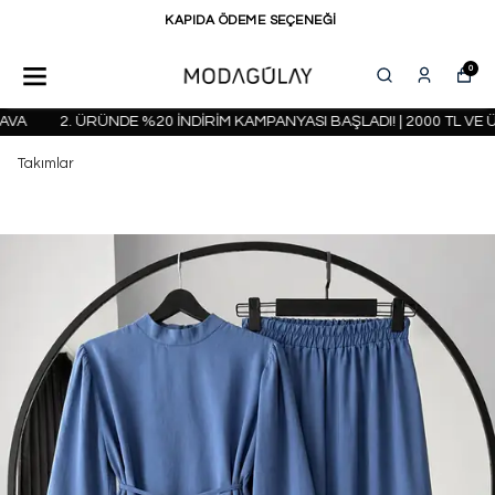
KAPIDA ÖDEME SEÇENEĞİ
0
A
2. ÜRÜNDE %20 İNDİRİM KAMPANYASI BAŞLADI! | 2000 TL VE Ü
Takımlar