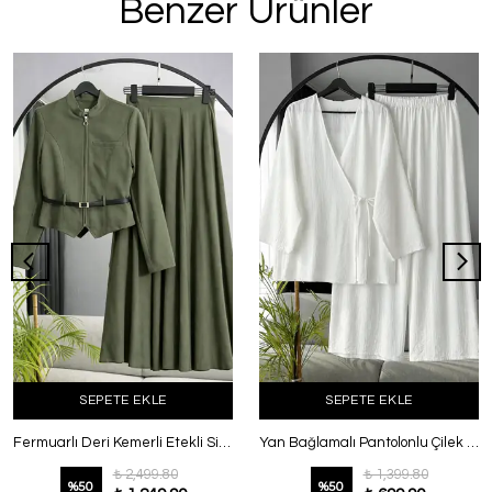
Benzer Ürünler
SEPETE EKLE
SEPETE EKLE
Fermuarlı Deri Kemerli Etekli Silva Tencel Takım Haki
Yan Bağlamalı Pantolonlu Çilek Takım Ekru
₺ 2,499.80
₺ 1,399.80
%
50
%
50