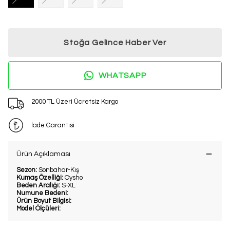
Stoğa Gelince Haber Ver
WHATSAPP
2000 TL Üzeri Ücretsiz Kargo
İade Garantisi
Ürün Açıklaması
Sezon:
Sonbahar-Kış
Kumaş Özelliği:
Oysho
Beden Aralığı:
S-XL
Numune Bedeni:
Ürün Boyut Bilgisi:
Model Ölçüleri: