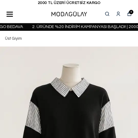
KAPIDA ÖDEME SEÇENEĞİ
0
O BEDAVA
2. ÜRÜNDE %20 İNDİRİM KAMPANYASI BAŞLADI! | 2000 
Üst Giyim