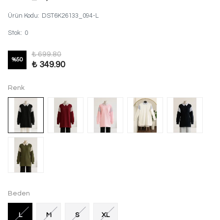
Ürün Kodu
:
DST6K26133_094-L
Stok
:
0
₺ 699.80
%
50
₺ 349.90
Renk
Beden
L
M
S
XL