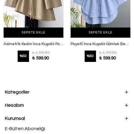
SEPETE EKLE
SEPETE EKLE
Asimetrik Kesim İnce Kuşaklı Poplin Tunik Koyu Bej
Payetli İnce Kuşaklı Gömlek Bebe Mavi
₺ 1,199.80
₺ 1,199.80
%
50
%
50
₺ 599.90
₺ 599.90
Kategoriler
Hesabım
Kurumsal
E-Bülten Aboneliği