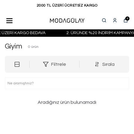
2000 TL ÜZERİ ÜCRETSİZ KARGO
0
VE ÜZERİ KARGO BEDAVA
2. ÜRÜNDE %20 İNDİRİM KAMPANYAS
Giyim
0
ürün
Filtrele
Sırala
Aradığınız ürün bulunamadı