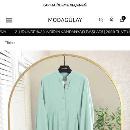
KAPIDA ÖDEME SEÇENEĞİ
0
A
2. ÜRÜNDE %20 İNDİRİM KAMPANYASI BAŞLADI! | 2000 TL VE ÜZ
Elbise