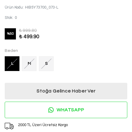
Ürün Kodu
:
HIB5Y73700_073-L
Stok
:
0
₺ 999.80
%
50
₺ 499.90
Beden
L
M
S
Stoğa Gelince Haber Ver
WHATSAPP
2000 TL Üzeri Ücretsiz Kargo