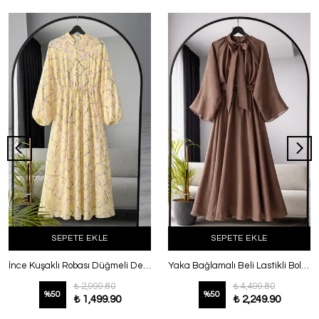
SEPETE EKLE
SEPETE EKLE
İnce Kuşaklı Robası Düğmeli Desenli Balon Kol Elbise Sarı
Yaka Bağlamalı Beli Lastikli Bol Kol Elbise Kahve
₺ 2,999.80
₺ 4,499.80
%
50
%
50
₺ 1,499.90
₺ 2,249.90