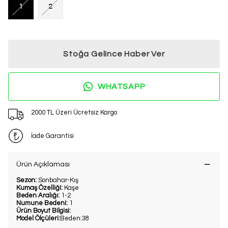
1
2
Stoğa Gelince Haber Ver
WHATSAPP
2000 TL Üzeri Ücretsiz Kargo
İade Garantisi
Ürün Açıklaması
Sezon:
Sonbahar-Kış
Kumaş Özelliği:
Kaşe
Beden Aralığı:
1-2
Numune Bedeni:
1
Ürün Boyut Bilgisi:
Model Ölçüleri:
Beden:38