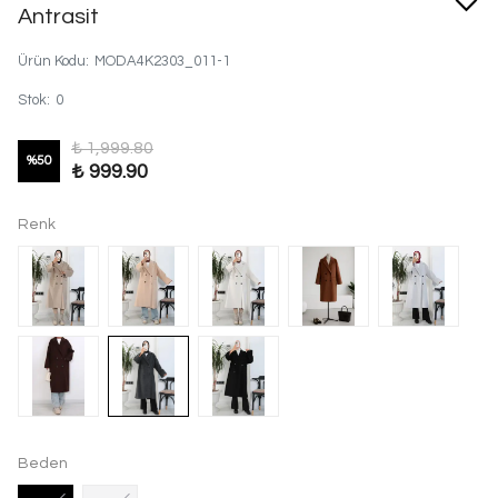
Antrasit
Ürün Kodu
:
MODA4K2303_011-1
Stok
:
0
₺ 1,999.80
%
50
₺ 999.90
Renk
Beden