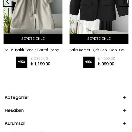
SEPETE EKLE
SEPETE EKLE
Beli Kuşaklı Bondit Battal Trençkot Taş
Kalın Kemerli Çift Cepli Dabıl Ceket Siyah
₺ 2,399.80
₺ 1,999.80
%
50
%
50
₺ 1,199.90
₺ 999.90
Kategoriler
Hesabım
Kurumsal