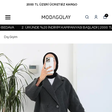
KAPIDA ÖDEME SEÇENEĞİ
0
EDAVA
2. ÜRÜNDE %20 İNDİRİM KAMPANYASI BAŞLADI! | 2000 TL 
Dış Giyim