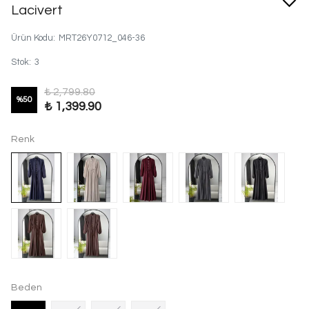
Lacivert
Ürün Kodu
:
MRT26Y0712_046-36
Stok
:
3
₺ 2,799.80
%
50
₺ 1,399.90
Renk
Beden