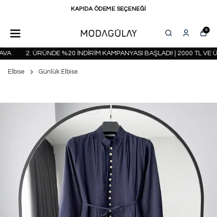
KAPIDA ÖDEME SEÇENEĞİ
0
A
2. ÜRÜNDE %20 İNDİRİM KAMPANYASI BAŞLADI! | 2000 TL VE Ü
Elbise
Günlük Elbise