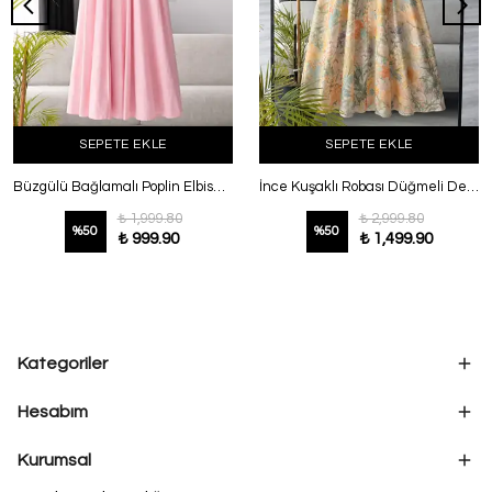
SEPETE EKLE
SEPETE EKLE
Büzgülü Bağlamalı Poplin Elbise Pembe
İnce Kuşaklı Robası Düğmeli Desenli Balon Kol Elbise Yeşil
₺ 1,999.80
₺ 2,999.80
%
50
%
50
₺ 999.90
₺ 1,499.90
Kategoriler
Hesabım
Kurumsal