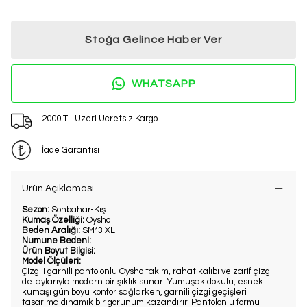
Stoğa Gelince Haber Ver
WHATSAPP
2000 TL Üzeri Ücretsiz Kargo
İade Garantisi
Ürün Açıklaması
Sezon:
Sonbahar-Kış
Kumaş Özelliği:
Oysho
Beden Aralığı:
SM*3 XL
Numune Bedeni:
Ürün Boyut Bilgisi:
Model Ölçüleri:
Çizgili garnili pantolonlu Oysho takım, rahat kalıbı ve zarif çizgi
detaylarıyla modern bir şıklık sunar. Yumuşak dokulu, esnek
kumaşı gün boyu konfor sağlarken, garnili çizgi geçişleri
tasarıma dinamik bir görünüm kazandırır. Pantolonlu formu