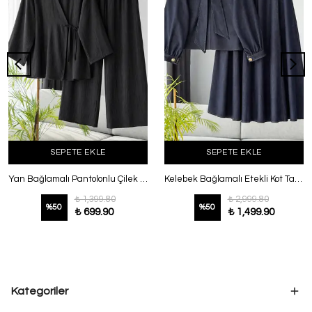
SEPETE EKLE
SEPETE EKLE
Yan Bağlamalı Pantolonlu Çilek Takım Siyah
Kelebek Bağlamalı Etekli Kot Takım Lacivert
₺ 1,399.80
₺ 2,999.80
%
50
%
50
₺ 699.90
₺ 1,499.90
Kategoriler