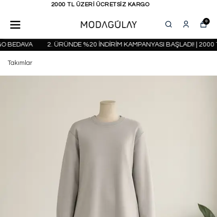
KAPIDA ÖDEME SEÇENEĞİ
0
 BEDAVA
2. ÜRÜNDE %20 İNDİRİM KAMPANYASI BAŞLADI! | 2000 T
Takımlar