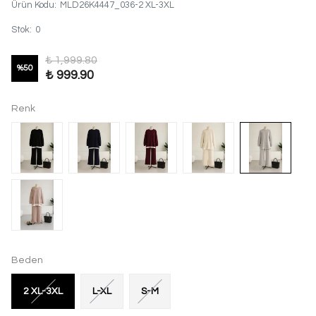
Ürün Kodu
:
MLD26K4447_036-2 XL-3XL
Stok
:
0
₺ 1,999.80
%
50
₺ 999.90
Renk
Beden
2 XL-3XL
L-XL
S-M