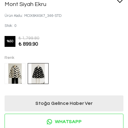
Mont Siyah Ekru
Ürün Kodu
:
MCIX6K4047_346-STD
Stok
:
0
₺ 1,799.80
%
50
₺ 899.90
Renk
Stoğa Gelince Haber Ver
WHATSAPP