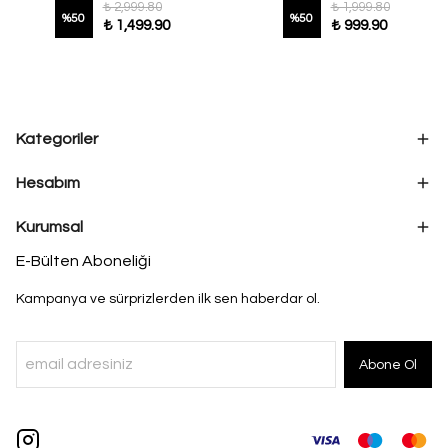
₺ 2,999.80
₺ 1,999.80
%
50
%
50
₺ 1,499.90
₺ 999.90
Kategoriler
Hesabım
Kurumsal
E-Bülten Aboneliği
Kampanya ve sürprizlerden ilk sen haberdar ol.
Abone Ol