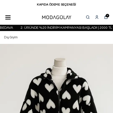
KAPIDA ÖDEME SEÇENEĞİ
0
EDAVA
2. ÜRÜNDE %20 İNDİRİM KAMPANYASI BAŞLADI! | 2000 TL 
Dış Giyim