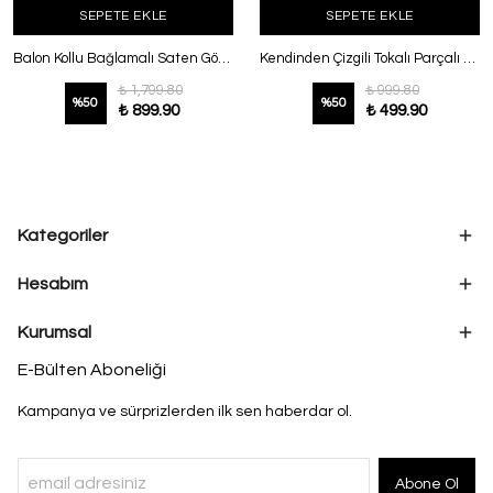
SEPETE EKLE
SEPETE EKLE
Balon Kollu Bağlamalı Saten Gömlek Siyah
Kendinden Çizgili Tokalı Parçalı Lilyum Tunik Siyah
₺ 1,799.80
₺ 999.80
%
50
%
50
₺ 899.90
₺ 499.90
Kategoriler
Hesabım
Kurumsal
E-Bülten Aboneliği
Kampanya ve sürprizlerden ilk sen haberdar ol.
Abone Ol