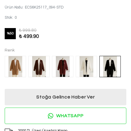
Ürün Kodu
:
ECS6K25117_094-STD
Stok
:
0
₺ 999.80
%
50
₺ 499.90
Renk
Stoğa Gelince Haber Ver
WHATSAPP
2000 TL Üzeri Ücretsiz Kargo