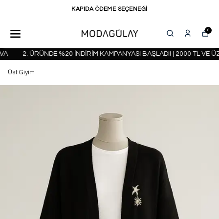
KAPIDA ÖDEME SEÇENEĞİ
0
A
2. ÜRÜNDE %20 İNDİRİM KAMPANYASI BAŞLADI! | 2000 TL VE Ü
Üst Giyim