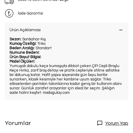
İade Garantisi
Ürün Açıklaması
Sezon:
Sonbahar-Kış
Kumaş Özelliği:
Triko
Beden Aralığı:
Standart
Numune Bedeni:
Ürün Boyut Bilgisi:
Model Ölçüleri:
Yumuşak dokulu keçe kumaşıyla dikkat çeken Çift Cepli Broşlu
Keçe Hırka, zarif broş detayı ve pratik cepleriyle stiline sofistike
bir dokunuş katar. Hafif yapısı sayesinde gün boyu konfor
sunarken, klasik kesimiyle her kombine uyum sağlar. Triko
elbiselerden pantolon takımlarına kadar geniş bir kullanım alanı
sunar. Günlük zarafet arayanlar için ideal bir seçim. Şıklığın
sade halini keşfet: modagulay.com
Yorumlar
Yorum Yap