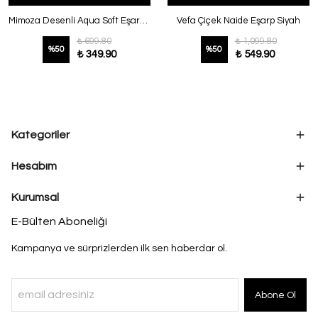
Mimoza Desenli Aqua Soft Eşarp Bordo
Vefa Çiçek Naide Eşarp Siyah
₺ 699.80
₺ 1,099.80
%
50
%
50
₺ 349.90
₺ 549.90
Kategoriler
Hesabım
Kurumsal
E-Bülten Aboneliği
Kampanya ve sürprizlerden ilk sen haberdar ol.
Abone Ol