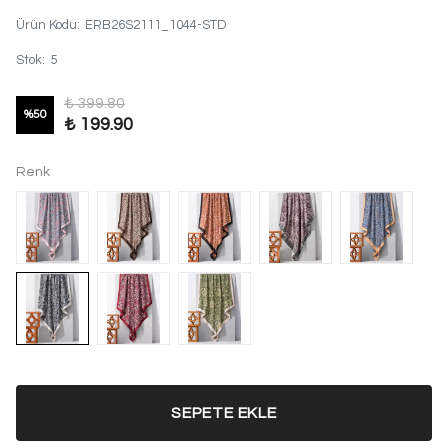
Ürün Kodu
:
ERB26S2111_1044-STD
Stok
:
5
₺ 399.80
%
50
₺ 199.90
Renk
SEPETE EKLE