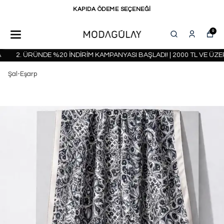
KAPIDA ÖDEME SEÇENEĞİ
0
2. ÜRÜNDE %20 İNDİRİM KAMPANYASI BAŞLADI! | 2000 TL VE ÜZER
Şal-Eşarp