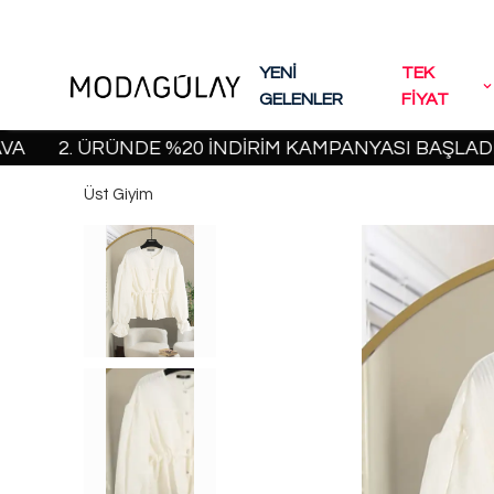
YENİ
TEK
GELENLER
FİYAT
2. ÜRÜNDE %20 İNDİRİM KAMPANYASI BAŞLADI! | 20
Üst Giyim