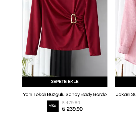
SEPETE EKLE
Geniş Paçalı İnce Kuşaklı Keten Gömlek Sarı
Yanı Tokalı Büzgülü Sandy Bady Bordo
Jakarlı 
₺ 479.80
%
50
₺ 239.90