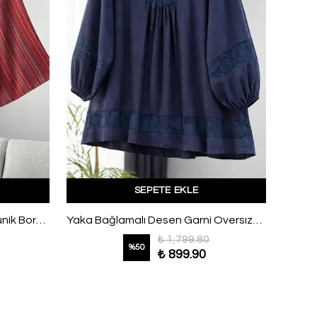
SEPETE EKLE
İnce Kuşaklı Çizgili Bol Kollu Tunik Bordo
Yaka Bağlamalı Desen Garni Oversıze Modal Tunik Lacivert
₺ 1,799.80
%
50
₺ 899.90