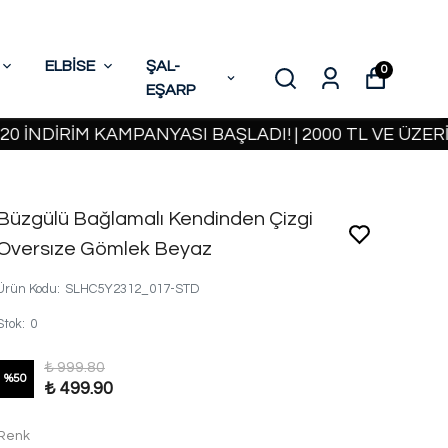
ELBİSE
ŞAL-
0
EŞARP
DİRİM KAMPANYASI BAŞLADI! | 2000 TL VE ÜZERİ KA
Büzgülü Bağlamalı Kendinden Çizgi
Oversıze Gömlek Beyaz
Ürün Kodu
:
SLHC5Y2312_017-STD
Stok
:
0
₺ 999.80
%
50
₺ 499.90
Renk