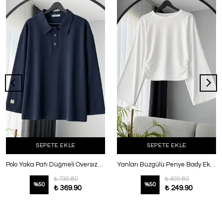
SEPETE EKLE
SEPETE EKLE
Polo Yaka Patı Düğmeli Oversıze Penye T-Shırt Lacivert
Yanları Büzgülü Penye Bady Ekru
₺ 739.80
₺ 499.80
%
50
%
50
₺ 369.90
₺ 249.90