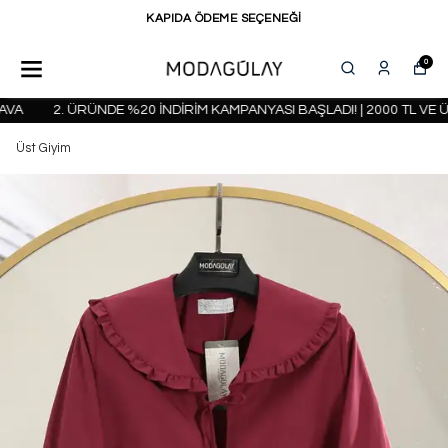
KAPIDA ÖDEME SEÇENEĞİ
0
2. ÜRÜNDE %20 İNDİRİM KAMPANYASI BAŞLADI! | 2000 TL VE ÜZ
Üst Giyim