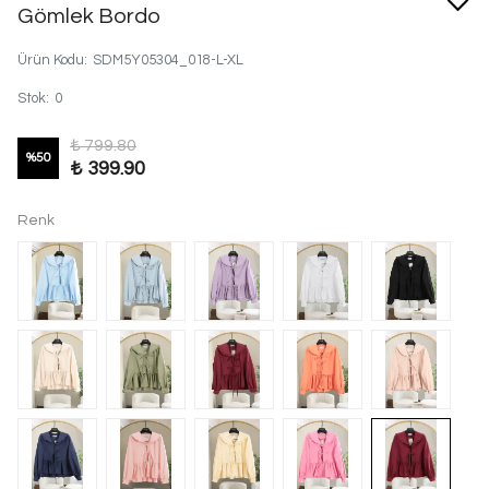
Gömlek Bordo
Ürün Kodu
:
SDM5Y05304_018-L-XL
Stok
:
0
₺ 799.80
%
50
₺ 399.90
Renk