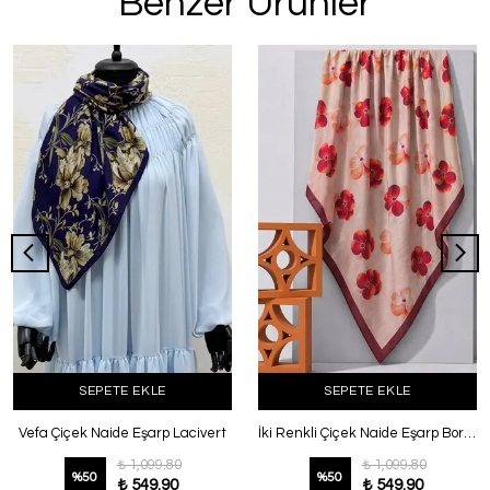
Benzer Ürünler
SEPETE EKLE
SEPETE EKLE
Vefa Çiçek Naide Eşarp Lacivert
İki Renkli Çiçek Naide Eşarp Bordo
₺ 1,099.80
₺ 1,099.80
%
50
%
50
₺ 549.90
₺ 549.90