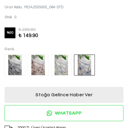
Ürün Kodu
:
MDA25S5005_064-STD
Stok
:
0
₺ 299.80
%
50
₺ 149.90
Renk
Stoğa Gelince Haber Ver
WHATSAPP
2000 TL Üzeri Ücretsiz Kargo