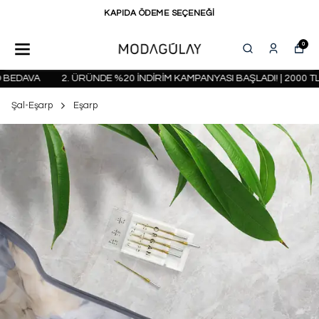
KAPIDA ÖDEME SEÇENEĞİ
0
EDAVA
2. ÜRÜNDE %20 İNDİRİM KAMPANYASI BAŞLADI! | 2000 TL 
Şal-Eşarp
Eşarp