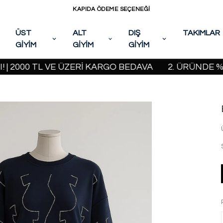
KAPIDA ÖDEME SEÇENEĞİ
ÜST
ALT
DIŞ
TAKIMLAR
GİYİM
GİYİM
GİYİM
00 TL VE ÜZERİ KARGO BEDAVA
2. ÜRÜNDE %20 İND