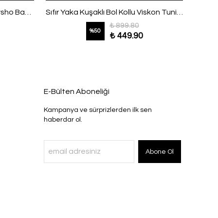
Sıfır Yaka Parmak Geçmeli Oysho Bady Beyaz
Sıfır Yaka Kuşaklı Bol Kollu Viskon Tunik Ekru
₺ 899.80
%
50
₺ 449.90
E-Bülten Aboneliği
Kampanya ve sürprizlerden ilk sen
haberdar ol.
Abone Ol