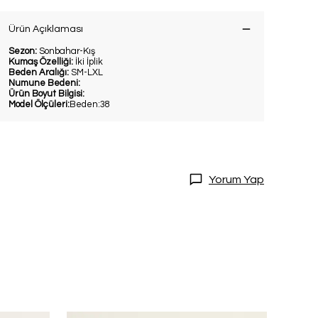
Ürün Açıklaması
Sezon:
Sonbahar-Kış
Kumaş Özelliği:
İki İplik
Beden Aralığı:
SM-LXL
Numune Bedeni:
Ürün Boyut Bilgisi:
Model Ölçüleri:
Beden:38
DİRİM
20 İndirim!
Yorum Yap
tları kaçırmamak
dol.
ediyorum
l
ile ilgili iletişim almayı kabul
e kabul ettiğinizi onaylarsınız.