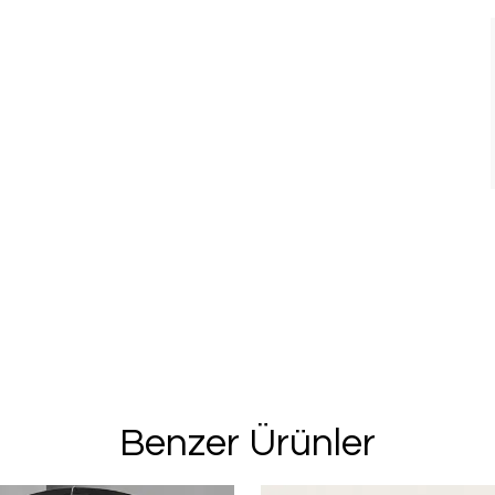
%20 İN
2. Üründe Net %
Bu ve benzeri fırsa
için kay
Kullanım Koşullarını kabul 
Benzer Ürünler
Kayıt O
E-posta adresinizi girerek pazarlama ve tanıtım 
edersiniz ve Gizlilik Politikamızı okuduğunuzu v