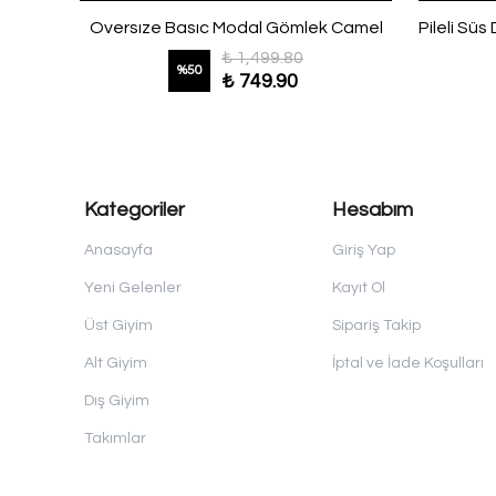
Fırfırlı Bağlamalı Oversıze Modal Gömlek Açık Haki
Oversıze Basıc Modal Gömlek Camel
₺ 1,499.80
%
50
₺ 749.90
Kategoriler
Hesabım
Anasayfa
Giriş Yap
Yeni Gelenler
Kayıt Ol
Üst Giyim
Sipariş Takip
Alt Giyim
İptal ve İade Koşulları
Dış Giyim
Takımlar