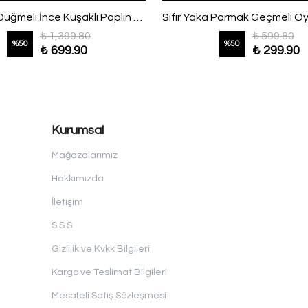
Pileli Süs Düğmeli İnce Kuşaklı Poplin Gömlek Vizon
₺ 1,399.80
₺ 599.80
%
50
%
50
₺ 699.90
₺ 299.90
Kurumsal
Mağazalarımız
Hakkımızda
İletişim
S.S.S
Gizlilik ve Kvkk Bilgileri
Kargo ve Teslimat Bilgileri
Mesafeli Satış Sözleşmesi