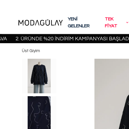
YENİ
TEK
GELENLER
FİYAT
2. ÜRÜNDE %20 İNDİRİM KAMPANYASI BAŞLADI! | 20
Üst Giyim