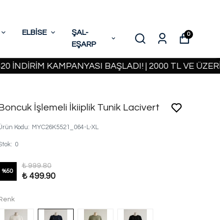
ELBİSE
ŞAL-
0
EŞARP
İRİM KAMPANYASI BAŞLADI! | 2000 TL VE ÜZERİ KA
Boncuk İşlemeli İkiiplik Tunik Lacivert
Ürün Kodu
:
MYC26K5521_064-L-XL
Stok
:
0
₺ 999.80
%
50
₺ 499.90
Renk