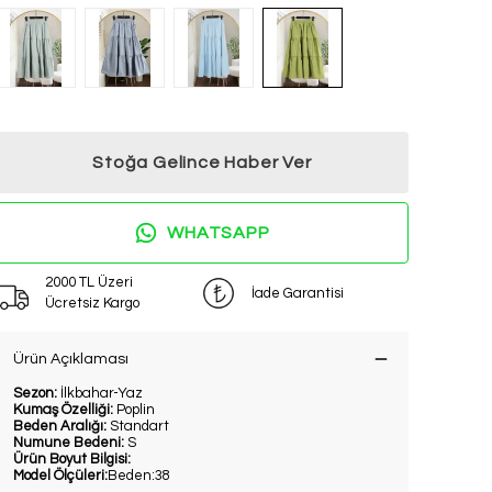
Stoğa Gelince Haber Ver
WHATSAPP
2000 TL Üzeri
İade Garantisi
Ücretsiz Kargo
Ürün Açıklaması
Sezon:
İlkbahar-Yaz
Kumaş Özelliği:
Poplin
Beden Aralığı:
Standart
Numune Bedeni:
S
Ürün Boyut Bilgisi:
Model Ölçüleri:
Beden:38