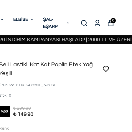
ELBİSE
ŞAL-
0
EŞARP
İRİM KAMPANYASI BAŞLADI! | 2000 TL VE ÜZERİ KAR
Beli Lastikli Kat Kat Poplin Etek Yağ
Yeşili
Ürün Kodu
:
OKT24Y5830_598-STD
Stok
:
0
₺ 299.80
%
50
₺ 149.90
Renk