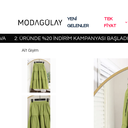
YENİ
TEK
GELENLER
FİYAT
2. ÜRÜNDE %20 İNDİRİM KAMPANYASI BAŞLADI! | 200
Alt Giyim