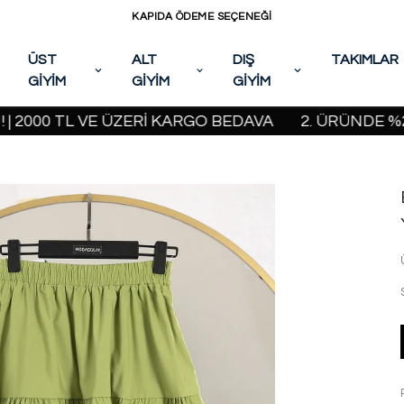
KAPIDA ÖDEME SEÇENEĞİ
ÜST
ALT
DIŞ
TAKIMLAR
GİYİM
GİYİM
GİYİM
0 TL VE ÜZERİ KARGO BEDAVA
2. ÜRÜNDE %20 İND