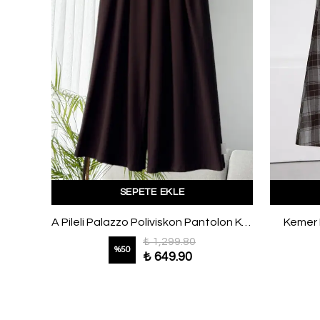
SEPETE EKLE
Beli Lastikli Fularlı Modal Pantolon Beyaz
A Pileli Palazzo Poliviskon Pantolon Kahve
Kemer D
₺ 1,299.80
%
50
₺ 649.90