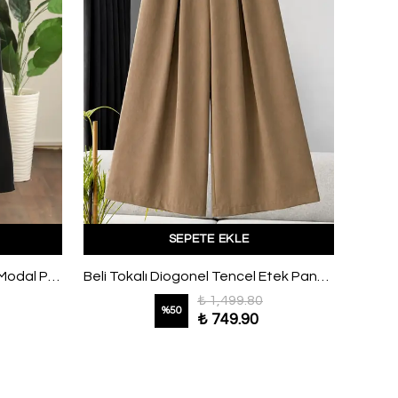
SEPETE EKLE
Beli Lastikli Tokalı Pileli Verev Modal Pantolon Siyah
Beli Tokalı Diogonel Tencel Etek Pantolon Latte
₺ 1,499.80
%
50
₺ 749.90