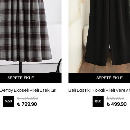
SEPETE EKLE
SEPETE EKLE
etay Ekoseli Pileli Etek Gri
₺ 1,599.80
₺ 999.80
%
50
%
50
₺ 799.90
₺ 499.90