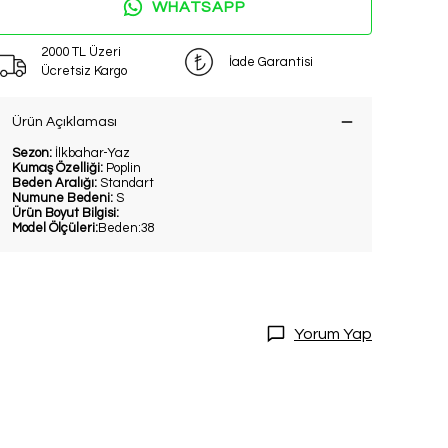
WHATSAPP
2000 TL Üzeri
İade Garantisi
Ücretsiz Kargo
Ürün Açıklaması
Sezon:
İlkbahar-Yaz
Kumaş Özelliği:
Poplin
Beden Aralığı:
Standart
Numune Bedeni:
S
Ürün Boyut Bilgisi:
DİRİM
Model Ölçüleri:
Beden:38
20 İndirim!
tları kaçırmamak
Yorum Yap
dol.
ediyorum
l