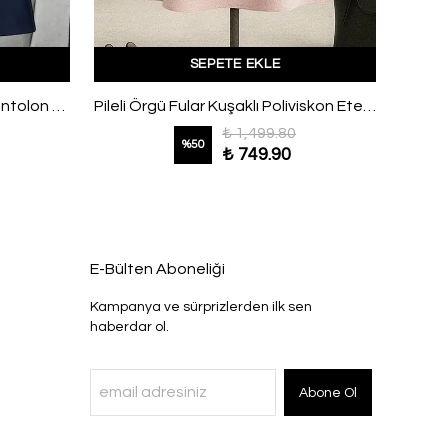
SEPETE EKLE
Beli Kuşaklı Palazzo Modal Pantolon Lacivert
Pileli Örgü Fular Kuşaklı Poliviskon Etek Vizon
₺ 1,499.80
%
50
₺ 749.90
E-Bülten Aboneliği
Kampanya ve sürprizlerden ilk sen
haberdar ol.
Abone Ol