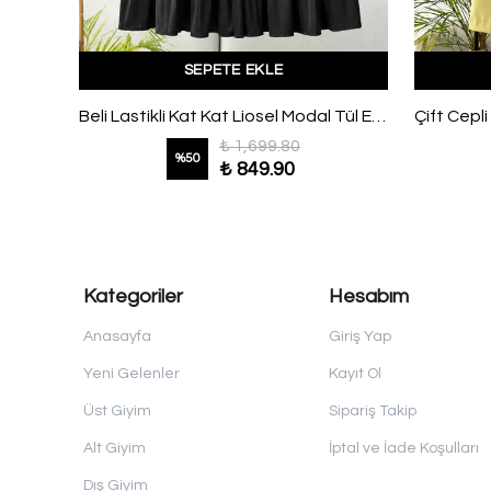
SEPETE EKLE
Beli Lastikli Fular Kemerli Pantolon Siyah
Beli Lastikli Kat Kat Liosel Modal Tül Etek Siyah
₺ 1,699.80
%
50
₺ 849.90
Kategoriler
Hesabım
Anasayfa
Giriş Yap
Yeni Gelenler
Kayıt Ol
Üst Giyim
Sipariş Takip
Alt Giyim
İptal ve İade Koşulları
Dış Giyim