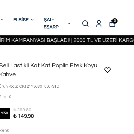
ELBİSE
ŞAL-
0
EŞARP
MPANYASI BAŞLADI! | 2000 TL VE ÜZERİ KARGO BED
Beli Lastikli Kat Kat Poplin Etek Koyu
Kahve
Ürün Kodu
:
OKT24Y5830_058-STD
Stok
:
0
₺ 299.80
%
50
₺ 149.90
Renk