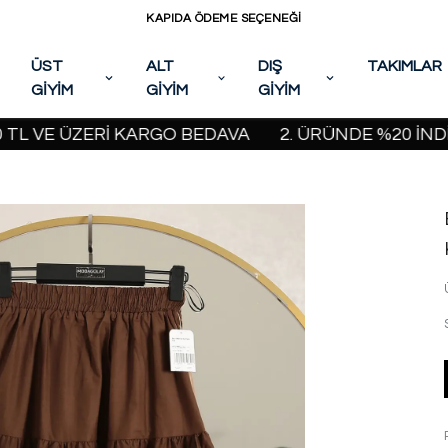
KAPIDA ÖDEME SEÇENEĞİ
ÜST
ALT
DIŞ
TAKIMLAR
GİYİM
GİYİM
GİYİM
E ÜZERİ KARGO BEDAVA
2. ÜRÜNDE %20 İNDİRİM KA