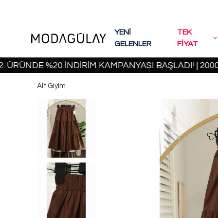
YENİ
TEK
GELENLER
FİYAT
NDE %20 İNDİRİM KAMPANYASI BAŞLADI! | 2000 TL V
Alt Giyim