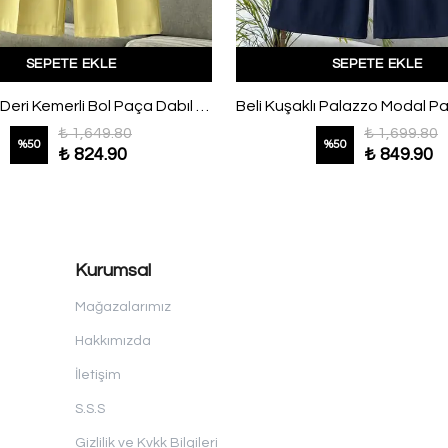
SEPETE EKLE
SEPETE EKLE
Çift Cepli Deri Kemerli Bol Paça Dabıl Pantolon Sarı
₺ 1,649.80
₺ 1,699.80
%
50
%
50
₺ 824.90
₺ 849.90
Kurumsal
Mağazalarımız
Hakkımızda
İletişim
S.S.S
Gizlilik ve Kvkk Bilgileri