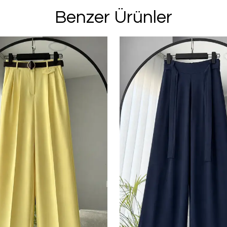
E-posta adresinizi girerek pazarlama ve tanıtım 
Benzer Ürünler
edersiniz ve Gizlilik Politikamızı okuduğunuzu v