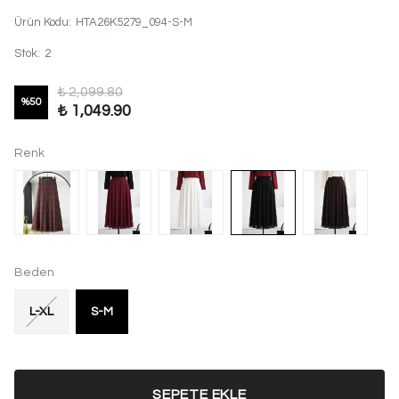
Ürün Kodu
:
HTA26K5279_094-S-M
Stok
:
2
₺ 2,099.80
%
50
₺ 1,049.90
Renk
Beden
L-XL
S-M
SEPETE EKLE