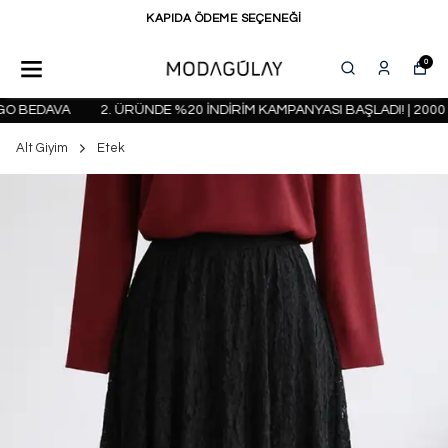
KAPIDA ÖDEME SEÇENEĞİ
0
O BEDAVA
2. ÜRÜNDE %20 İNDİRİM KAMPANYASI BAŞLADI! | 2000 T
Alt Giyim
Etek