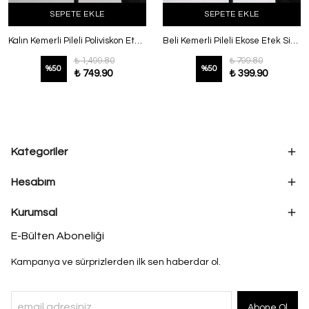
SEPETE EKLE
SEPETE EKLE
Kalın Kemerli Pileli Poliviskon Etek Lacivert
Beli Kemerli Pileli Ekose Etek Siyah Füme
₺ 1,499.80
₺ 799.80
%
50
%
50
₺ 749.90
₺ 399.90
Kategoriler
Hesabım
Kurumsal
E-Bülten Aboneliği
Kampanya ve sürprizlerden ilk sen haberdar ol.
Abone Ol