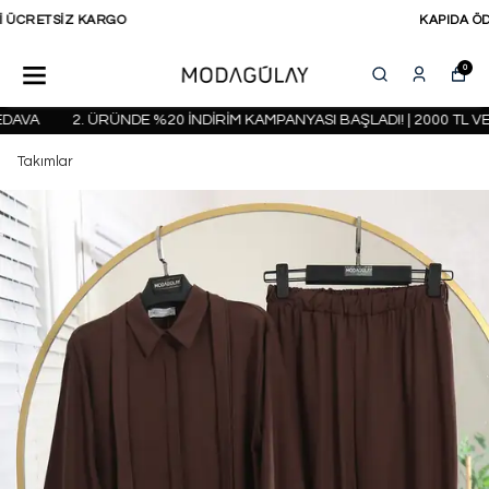
KAPIDA ÖDEME SEÇENEĞİ
0
VA
2. ÜRÜNDE %20 İNDİRİM KAMPANYASI BAŞLADI! | 2000 TL VE 
Takımlar