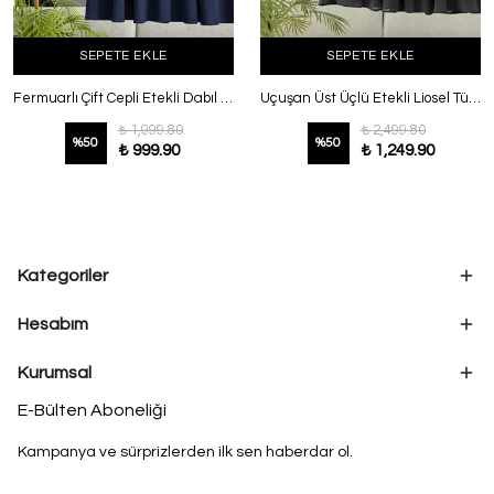
SEPETE EKLE
SEPETE EKLE
Fermuarlı Çift Cepli Etekli Dabıl Takım Lacivert
Uçuşan Üst Üçlü Etekli Liosel Tül Takım Füme
₺ 1,999.80
₺ 2,499.80
%
50
%
50
₺ 999.90
₺ 1,249.90
Kategoriler
Hesabım
Kurumsal
E-Bülten Aboneliği
Kampanya ve sürprizlerden ilk sen haberdar ol.