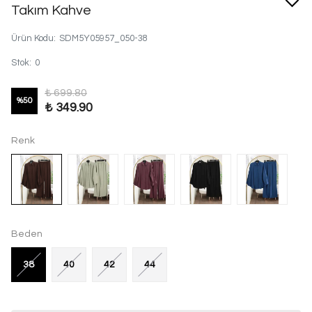
Takım Kahve
Ürün Kodu
:
SDM5Y05957_050-38
Stok
:
0
₺ 699.80
%
50
₺ 349.90
Renk
Beden
38
40
42
44