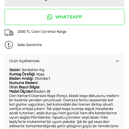
WHATSAPP
2000 TL Üzeri Ücretsiz Kargo
İade Garantisi
Ürün Açıklaması
Sezon:
Sonbahar-Kış
Kumaş Özelliği:
Kaşe
Beden Aralığı:
Standart
Numune Bedeni:
Ürün Boyut Bilgisi:
Model Ölçüleri:
Beden:38
Deri Kemerli Oversize Kaşe Panço, klasik kaşe dokusunu modern
bir kesimle yeniden yorumluyor. Oversize formu sayesinde kat
kat giyime uygunken, bel kısmındaki deri kemer detayı silueti
zarifçe ortaya çıkarır. Tok yapılı kaşe kumaşı soğuk havalarda
sıcak tutarken, sade duruşu hem günlük hem ofis kombinlerine
uyum sağlar.Pantolonlar, topuklu çizmeler veya basic triko
bady’lerle mükemmel bir uyum yakalar. Şık bir şal veya deri
eldivenle tamamlandığında şehir şıklığının güçlü bir temsilcisine