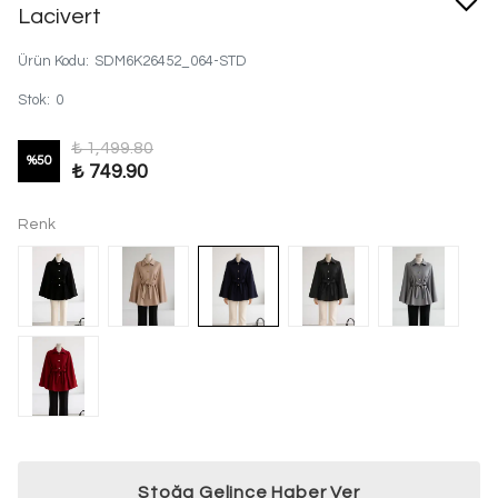
Lacivert
Ürün Kodu
:
SDM6K26452_064-STD
Stok
:
0
₺ 1,499.80
%
50
₺ 749.90
Renk
Stoğa Gelince Haber Ver